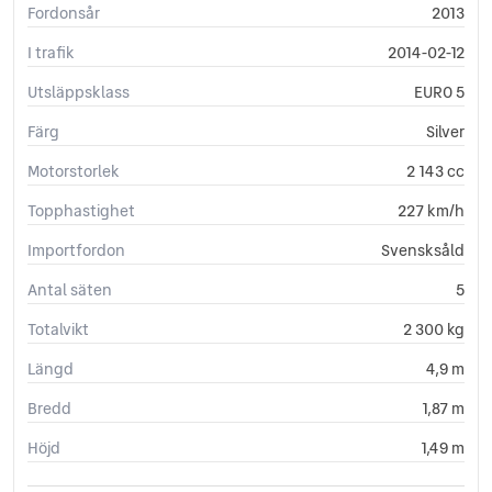
Fordonsår
2013
I trafik
2014-02-12
Utsläppsklass
EURO 5
Färg
Silver
Motorstorlek
2 143 cc
Topphastighet
227 km/h
Importfordon
Svensksåld
Antal säten
5
Totalvikt
2 300 kg
Längd
4,9 m
Bredd
1,87 m
Höjd
1,49 m