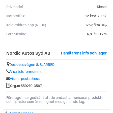
Drivmedel
Diesel
Motoreffekt
125 kW/170 hk
Koldioxidutsläpp (NEDC)
126 g/km CO
2
Förbrukning
4,8 l/100 km
Nordic Autos Syd AB
Handlarens info och lager
Desideriavägen 8, BJÄRRED
Visa telefonnummer
Visa e-postadress
Org.nr
559210-3567
Företaget har godkänt att de endast annonserar produkter
och tjänster som är i enlighet med gällande lag.