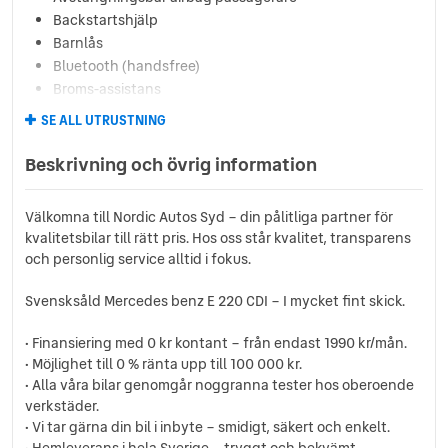
Backstartshjälp
Barnlås
Bluetooth (handsfree)
Broms-assistans
CD-Stereo
SE ALL UTRUSTNING
Centrallås (fjärrstyrt)
Dimljus fram
Beskrivning och övrig information
Dragkrok
Elhissar (fram och bak)
Välkomna till Nordic Autos Syd – din pålitliga partner för
Elstol förare
kvalitetsbilar till rätt pris. Hos oss står kvalitet, transparens
Elstol passagerare
och personlig service alltid i fokus.
Eluppvärmda sidospeglar
Euro NCAP 5
Svensksåld Mercedes benz E 220 CDI – I mycket fint skick.
Fartbegränsare
Farthållare
• Finansiering med 0 kr kontant – från endast 1990 kr/mån.
• Möjlighet till 0 % ränta upp till 100 000 kr.
Färddator
• Alla våra bilar genomgår noggranna tester hos oberoende
Helljusassistans
verkstäder.
ISOFIX-fästen bak
• Vi tar gärna din bil i inbyte – smidigt, säkert och enkelt.
Kylt handskfack
• Hemleverans i hela Sverige – tryggt och bekvämt.