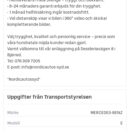
LED Strålkastare
• 6–24 månaders garanti erbjuds för din trygghet.
Ljussensor
• 1 månad helförsäkring ingår kostnadsfritt.
Läslampa
• Vid distansköp visar vi bilen i 360° video och skickar
Multifunktionsratt
kompletterande bilder.
Nödsamtal
Parkeringsassistans
Välj trygghet, kvalitet och personlig service – precis som
våra hundratals nöjda kunder redan gjort.
Regnsensor
Varmt välkomna till vår anläggning på Desideriavägen 8 i
Servostyrning
Bjärred.
Sidoairbags
Tel: 076 309 7205
Sidokrockgardiner
E-post: info@nordicautos-syd.se
Sminkspegel
Start-/stoppfunktion
*Nordicautossyd*
Startspärr
Svensksåld
Uppgifter från Transportstyrelsen
Sätesvärme (fram)
Tonade rutor
Trötthetsvarnare
Märke
MERCEDES-BENZ
USB-uttag
Yttertemperaturmätare
Modell
E