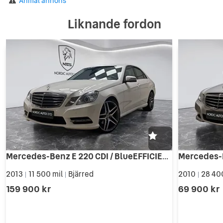
Anmäl annons
Liknande fordon
Mercedes-Benz E 220 CDI / BlueEFFICIENCY plus / AMG / Nyserv
2013
11 500 mil
Bjärred
2010
28 40
|
|
|
159 900 kr
69 900 kr