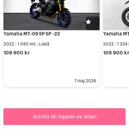
Yamaha MT-09 SP SP -22
Yamaha MT
2022
1 040 mil
Luleå
2022
1 334
|
|
|
109 900 kr
109 900 k
7 maj 2026
Scrolla till toppen av sidan