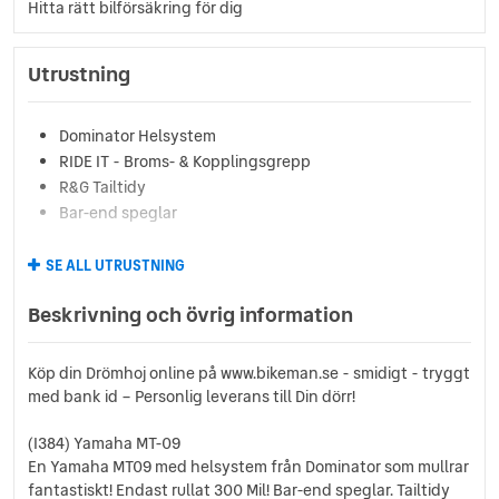
Hitta rätt bilförsäkring för dig
Utrustning
Dominator Helsystem
RIDE IT - Broms- & Kopplingsgrepp
R&G Tailtidy
Bar-end speglar
SE ALL UTRUSTNING
Beskrivning och övrig information
Köp din Drömhoj online på www.bikeman.se - smidigt - tryggt
med bank id – Personlig leverans till Din dörr!
(I384) Yamaha MT-09
En Yamaha MT09 med helsystem från Dominator som mullrar
fantastiskt! Endast rullat 300 Mil! Bar-end speglar. Tailtidy