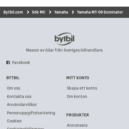
Bytbil.com
Sök MC
Yamaha
Yamaha MT-09 Dominator
Massor av bilar från Sveriges bilhandlare.
Facebook
BYTBIL
MITT KONTO
Om oss
Skapa ett konto
Kontakta oss
Om konton
Användarvillkor
Personuppgiftshantering
PRODUKTER
Cookies
Annonsera