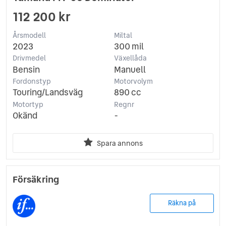
112 200 kr
Årsmodell
Miltal
2023
300 mil
Drivmedel
Växellåda
Bensin
Manuell
Fordonstyp
Motorvolym
Touring/Landsväg
890 cc
Motortyp
Regnr
Okänd
-
Spara annons
Försäkring
Räkna på