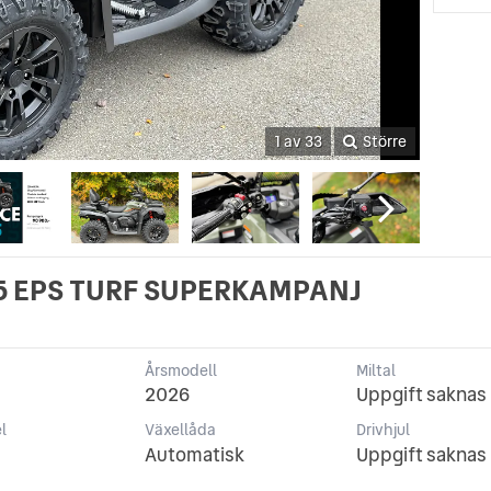
1 av 33
Större
5 EPS TURF SUPERKAMPANJ
p
Årsmodell
Miltal
2026
Uppgift saknas
l
Växellåda
Drivhjul
Automatisk
Uppgift saknas