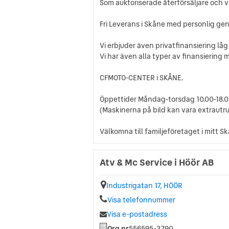
Som auktoriserade återförsäljare och 
Fri Leverans i Skåne med personlig ge
Vi erbjuder även privatfinansiering låg
Vi har även alla typer av finansiering
CFMOTO-CENTER i SKÅNE.
Öppettider Måndag-torsdag 10.00-18.00 
(Maskinerna på bild kan vara extrautr
Välkomna till familjeföretaget i mitt Sk
Atv & Mc Service i Höör AB
Industrigatan 17, HÖÖR
Visa telefonnummer
Visa e-postadress
Org.nr
556595-3790