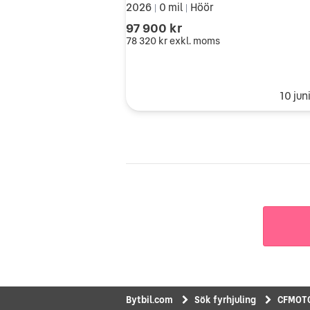
2026
0 mil
Höör
|
|
97 900 kr
78 320 kr
exkl. moms
10 jun
Bytbil.com
Sök fyrhjuling
CFMOT