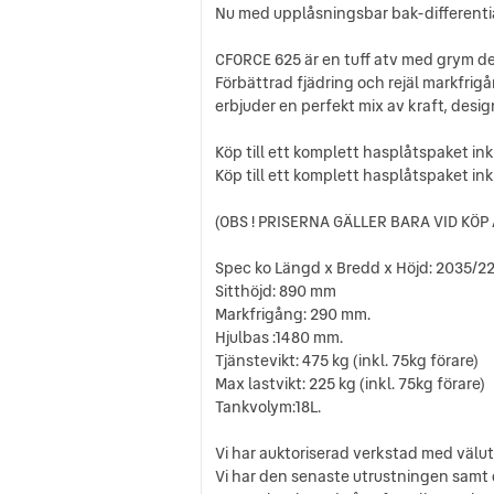
Nu med upplåsningsbar bak-differentia
CFORCE 625 är en tuff atv med grym de
Förbättrad fjädring och rejäl markfrig
erbjuder en perfekt mix av kraft, desi
Köp till ett komplett hasplåtspaket in
Köp till ett komplett hasplåtspaket in
(OBS ! PRISERNA GÄLLER BARA VID KÖP
Spec ko Längd x Bredd x Höjd: 2035/22
Sitthöjd: 890 mm
Markfrigång: 290 mm.
Hjulbas :1480 mm.
Tjänstevikt: 475 kg (inkl. 75kg förare)
Max lastvikt: 225 kg (inkl. 75kg förare)
Tankvolym:18L.
Vi har auktoriserad verkstad med välu
Vi har den senaste utrustningen samt d