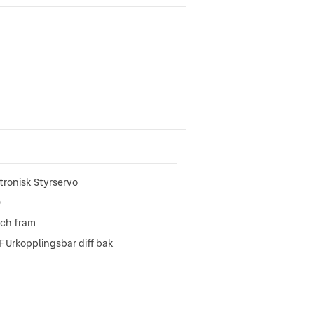
tronisk Styrservo
D
sch fram
 Urkopplingsbar diff bak