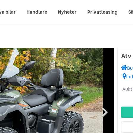
ya bilar
Handlare
Nyheter
Privatleasing
Sä
Atv
Bu
In
Aukt