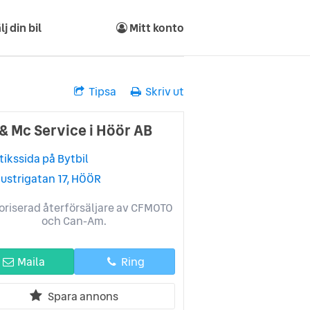
lj din bil
Mitt konto
Tipsa
Skriv ut
 & Mc Service i Höör AB
tikssida på Bytbil
dustrigatan 17, HÖÖR
oriserad återförsäljare av CFMOTO
och Can-Am.
Maila
Ring
Spara annons