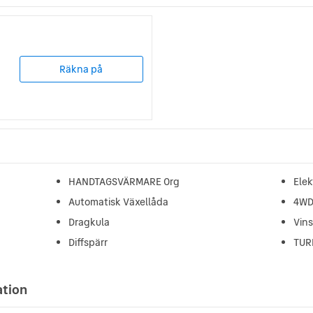
Räkna på
HANDTAGSVÄRMARE Org
Elek
Automatisk Växellåda
4W
Dragkula
Vin
Diffspärr
TURF
ation