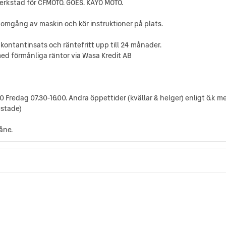
verkstad för CFMOTO. GOES. KAYO MOTO.
nomgång av maskin och kör instruktioner på plats.
 kontantinsats och räntefritt upp till 24 månader.
 med förmånliga räntor via Wasa Kredit AB
Fredag 07.30-16.00. Andra öppettider (kvällar & helger) enligt ö.k me
ustade)
åne.