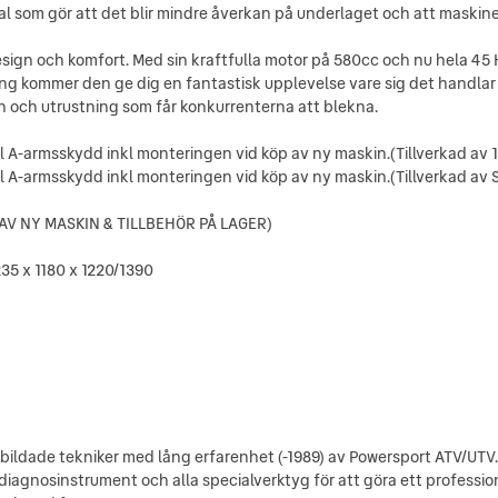
l som gör att det blir mindre åverkan på underlaget och att maskine
sign och komfort. Med sin kraftfulla motor på 580cc och nu hela 4
ång kommer den ge dig en fantastisk upplevelse vare sig det handlar
gn och utrustning som får konkurrenterna att blekna.
kl A-armsskydd inkl monteringen vid köp av ny maskin.(Tillverkad av
kl A-armsskydd inkl monteringen vid köp av ny maskin.(Tillverkad av S
 AV NY MASKIN & TILLBEHÖR PÅ LAGER)
35 x 1180 x 1220/1390
tbildade tekniker med lång erfarenhet (-1989) av Powersport ATV/UTV.
iagnosinstrument och alla specialverktyg för att göra ett professione