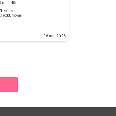
0 mil
Höör
|
0 kr
kr
exkl. moms
16 maj 2026