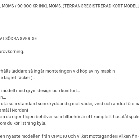
KL MOMS / 90 900 KR INKL MOMS. (TERRÄNGREGISTRERAD KORT MODELL
V I SÖDRA SVERIGE
provkörning.
rhålls laddare så ingår monteringen vid köp av ny maskin
e lagret räcker ) .
 modell med grym design och komfort...
...
a som standard som skyddar dig mot väder, vind och andra föremål 
amål i Norden!
 som du egentligen behöver som tillbehör är ett komplett hasplåtspa
 du kör i sträng kyla.
 nyaste modellen från CFMOTO Och vilket mottagande!!! Vilken fin o