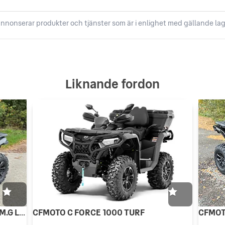
nnonserar produkter och tjänster som är i enlighet med gällande lag
Liknande fordon
CFMOTO C FORCE 625 EPS TURF O.M.G LEVERANS PLOGKAMPANJ
CFMOTO C FORCE 1000 TURF