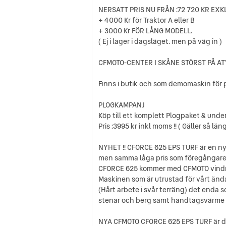
NERSATT PRIS NU FRÅN :72 720 KR EX
+ 4000 Kr för Traktor A eller B
+ 3000 Kr FÖR LÅNG MODELL.
( Ej i lager i dagsläget. men på väg in )
CFMOTO-CENTER I SKÅNE STÖRST PÅ AT
Finns i butik och som demomaskin för 
PLOGKAMPANJ
Köp till ett komplett Plogpaket & unde
Pris :3995 kr inkl moms !! ( Gäller så läng
NYHET !! CFORCE 625 EPS TURF är en ny
men samma låga pris som föregångaren
CFORCE 625 kommer med CFMOTO vindrut
Maskinen som är utrustad för vårt änd
(Hårt arbete i svår terräng) det enda
stenar och berg samt handtagsvärme om
NYA CFMOTO CFORCE 625 EPS TURF är den