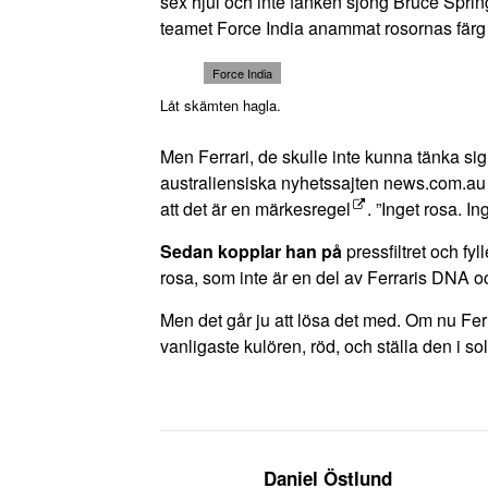
sex hjul och inte fanken sjöng Bruce Sprin
teamet Force India
anammat rosornas färg
Force India
Låt skämten hagla.
Men
Ferrari
, de skulle inte kunna tänka sig 
australiensiska nyhetssajten news.com.au s
att det är en märkesregel
. ”Inget rosa. I
Sedan kopplar han på
pressfiltret och fyl
rosa, som inte är en del av Ferraris DNA o
Men det går ju att lösa det med. Om nu Ferra
vanligaste kulören, röd, och ställa den i sol
Daniel Östlund