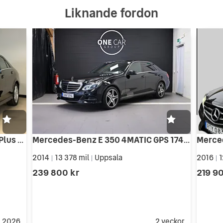
Liknande fordon
Mercedes-Benz E 400 7G-Tronic Plus Avantgarde Euro 6
Mercedes-Benz E 350 4MATIC GPS 1746kr årsskatt 306hk
2014
13 378 mil
Uppsala
2016
1
|
|
|
239 800 kr
219 9
j 2026
2 veckor