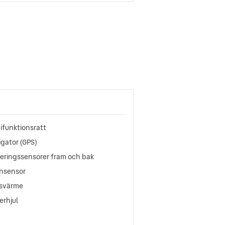
ifunktionsratt
gator (GPS)
keringssensorer fram och bak
nsensor
lsvärme
erhjul