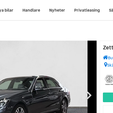
ya bilar
Handlare
Nyheter
Privatleasing
Sä
Zet
Bu
Sk