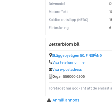
Drivmedel
D
Motoreffekt
1
Koldioxidutsläpp (NEDC)
1
Förbrukning
6
Zetterblom bil
Skäggebyvägen 50, FINSPÅNG
Visa telefonnummer
Visa e-postadress
Org.nr
556060-2905
Företaget har godkänt att de endast a
Anmäl annons