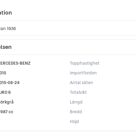
ation
edan 1936
elsen
ERCEDES-BENZ
Topphastighet
015
Importfordon
015-08-24
Antal säten
URO 6
Totalvikt
örkgrå
Längd
 987 cc
Bredd
Höjd