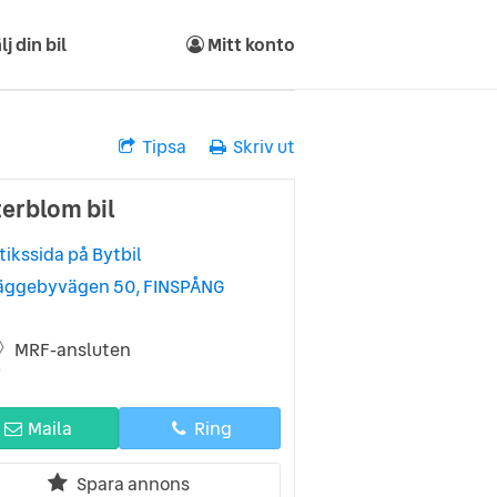
lj din bil
Mitt konto
Tipsa
Skriv ut
terblom bil
tikssida på Bytbil
äggebyvägen 50, FINSPÅNG
MRF-ansluten
Maila
Ring
Spara annons