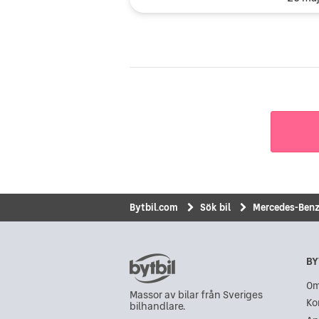
Bytbil.com
Sök bil
Mercedes-Ben
BY
Om
Massor av bilar från Sveriges
Ko
bilhandlare.