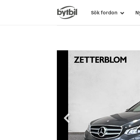
Sök fordon
N