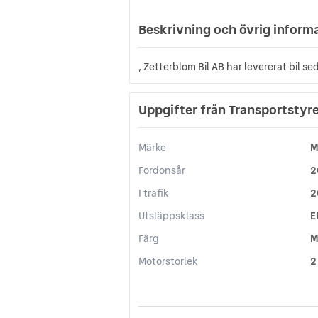
Beskrivning och övrig inform
, Zetterblom Bil AB har levererat bil s
Uppgifter från Transportstyr
Märke
M
Fordonsår
2
I trafik
2
Utsläppsklass
E
Färg
M
Motorstorlek
2