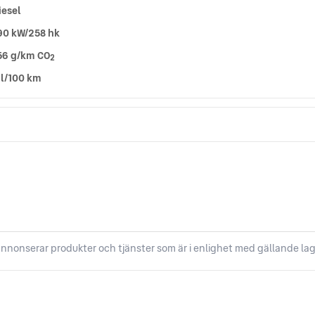
iesel
90 kW/258 hk
56 g/km CO
2
 l/100 km
nnonserar produkter och tjänster som är i enlighet med gällande lag