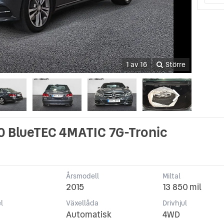
1 av 16
Större
0 BlueTEC 4MATIC 7G-Tronic
Årsmodell
Miltal
2015
13 850 mil
l
Växellåda
Drivhjul
Automatisk
4WD