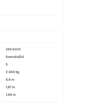
250 km/h
Svensksåld
5
2 460 kg
4,9 m
1,87 m
1,49 m