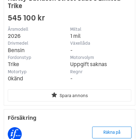
Trike
545 100 kr
Årsmodell
Miltal
2026
1 mil
Drivmedel
Växellåda
Bensin
-
Fordonstyp
Motorvolym
Trike
Uppgift saknas
Motortyp
Regnr
Okänd
-
Spara annons
Försäkring
Räkna på