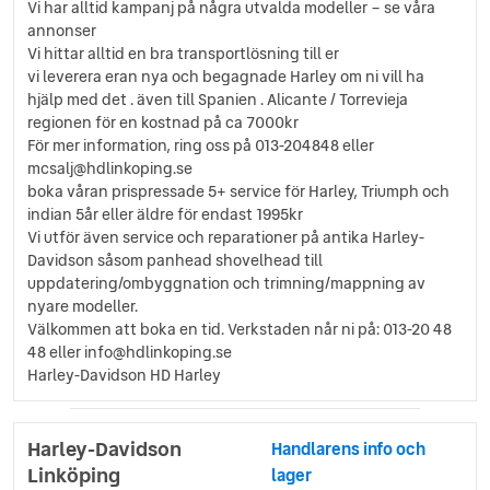
Vi har alltid kampanj på några utvalda modeller – se våra
annonser
Vi hittar alltid en bra transportlösning till er
vi leverera eran nya och begagnade Harley om ni vill ha
hjälp med det . även till Spanien . Alicante / Torrevieja
regionen för en kostnad på ca 7000kr
För mer information, ring oss på 013-204848 eller
mcsalj@hdlinkoping.se
boka våran prispressade 5+ service för Harley, Triumph och
indian 5år eller äldre för endast 1995kr
Vi utför även service och reparationer på antika Harley-
Davidson såsom panhead shovelhead till
uppdatering/ombyggnation och trimning/mappning av
nyare modeller.
Välkommen att boka en tid. Verkstaden når ni på: 013-20 48
48 eller info@hdlinkoping.se
Harley-Davidson HD Harley
Harley-Davidson
Handlarens info och
Linköping
lager