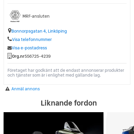
MRF-ansluten
Bonnorpsgatan 4, Linköping
Visa telefonnummer
Visa e-postadress
Org.nr
556725-4239
Företaget har godkänt att de endast annonserar produkter
och tjänster som är i enlighet med gällande lag.
Anmäl annons
Liknande fordon