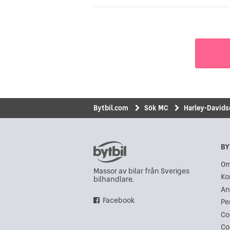
Bytbil.com
Sök MC
Harley-David
BY
Om
Massor av bilar från Sveriges
Ko
bilhandlare.
An
Facebook
Pe
Co
Co