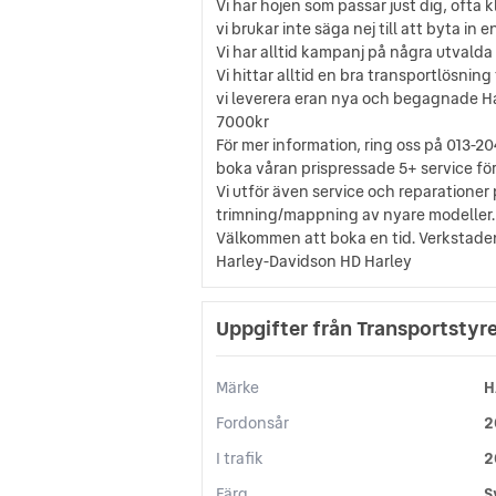
Vi har hojen som passar just dig, ofta k
vi brukar inte säga nej till att byta in 
Vi har alltid kampanj på några utvalda
Vi hittar alltid en bra transportlösning t
vi leverera eran nya och begagnade Harl
7000kr
För mer information, ring oss på 013-2
boka våran prispressade 5+ service för 
Vi utför även service och reparation
trimning/mappning av nyare modeller.
Välkommen att boka en tid. Verkstaden 
Harley-Davidson HD Harley
Uppgifter från Transportstyr
Märke
H
Fordonsår
2
I trafik
2
Färg
S