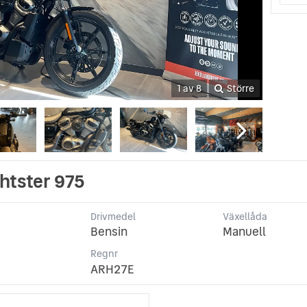
1 av 8
Större
htster 975
Drivmedel
Växellåda
Bensin
Manuell
p
Regnr
ARH27E