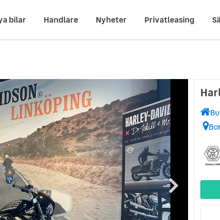
ya bilar
Handlare
Nyheter
Privatleasing
Sä
Har
Bu
Bo