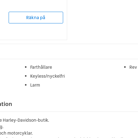
Räkna på
Farthållare
Rev 
Keyless/nyckelfri
Larm
ation
 Harley-Davidson-butik.
g.
 och motorcyklar.