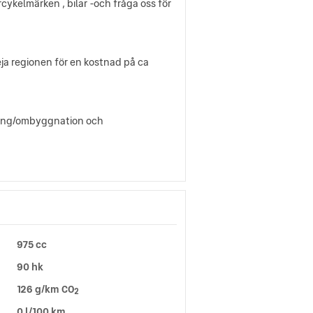
orcykelmärken , bilar -och fråga oss för
ieja regionen för en kostnad på ca
ering/ombyggnation och
975 cc
90 hk
126 g/km CO
2
0 l/100 km