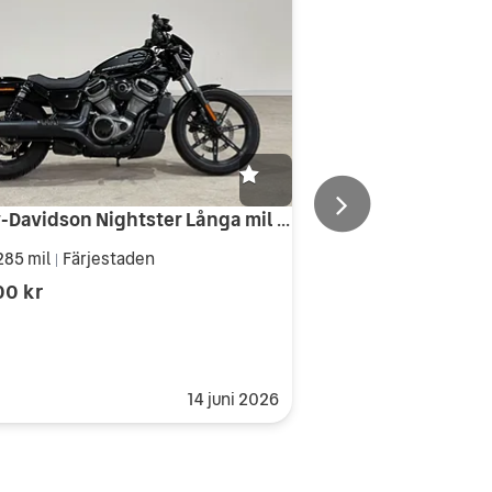
Harley-Davidson Nightster Långa mil S&S system 0kr insats räntekampanj
285 mil
Färjestaden
|
00 kr
14 juni 2026