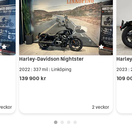
Harley-Davidson Nightster
2022
337 mil
Linköping
2023
|
|
|
139 900 kr
109 0
veckor
2 veckor