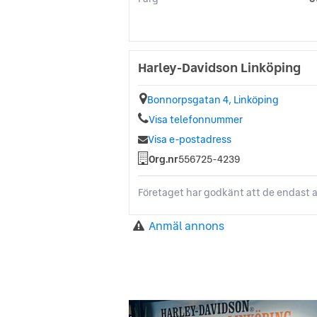
Harley-Davidson Linköping
Bonnorpsgatan 4, Linköping
Visa telefonnummer
Visa e-postadress
Org.nr
556725-4239
Företaget har godkänt att de endast a
Anmäl annons