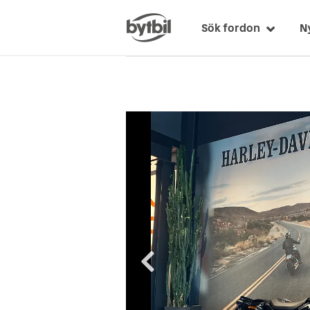
Sök fordon
N