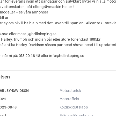
lar för leverans inom ett par dagar och självklart byter vi in alla mot
en vattenskoter , båt eller grävmaskin heller !!
 modeller – se våra annonser
ill er
ey om ni vill ha hjälp med det . även till Spanien . Alicante / Torrev
04848 eller mcsalj@hdlinkoping.se
Harley, Triumph och indian 5år eller äldre för endast 1995kr
er på antika Harley-Davidson såsom panhead shovelhead till uppdat
når ni på: 013-20 48 48 eller info@hdlinkoping.se
elsen
ARLEY-DAVIDSON
Motorstorlek
022
Motoreffekt
023-08-18
Koldioxidutsläpp
vart
Bränsleförbrukning