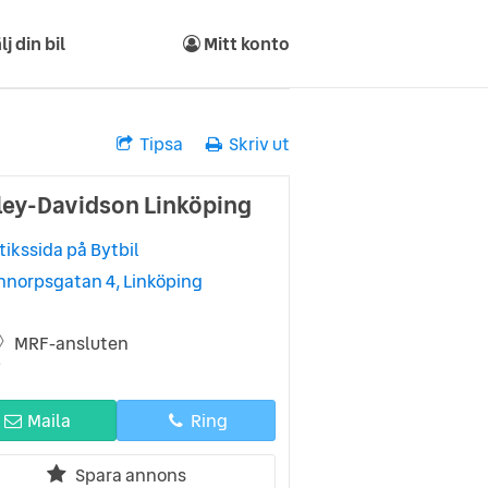
lj din bil
Mitt konto
Tipsa
Skriv ut
ley-Davidson Linköping
tikssida på Bytbil
nnorpsgatan 4, Linköping
MRF-ansluten
Maila
Ring
Spara annons