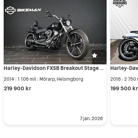
Harley-Davidson FXSB Breakout Stage 4 Vance & Hines
2014
1 106 mil
Mörarp, Helsingborg
2016
2 750 
|
|
|
219 900 kr
199 500 k
7 jan. 2026