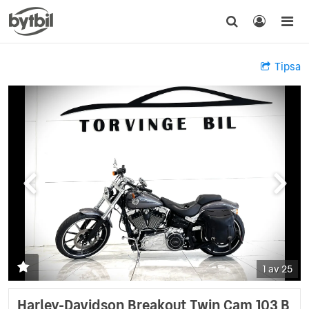
Tipsa
1 av 25
Harley-Davidson Breakout Twin Cam 103 B