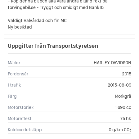
- Köp denna bil och alla våra andra bilar direkt på
torvingebil.se - Tryggt och smidigt med BankID.
Väldigt Välvårdad och fin MC
Ny besiktad
Uppgifter från Transportstyrelsen
Märke
HARLEY-DAVIDSON
Fordonsår
2015
I trafik
2015-06-09
Färg
Mörkgrå
Motorstorlek
1 690 cc
Motoreffekt
75 hk
Koldioxidutsläpp
0 g/km CO
2