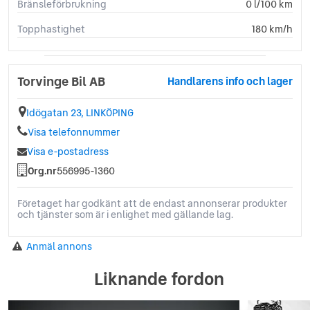
Bränsleförbrukning
0 l/100 km
Topphastighet
180 km/h
Torvinge Bil AB
Handlarens info och lager
Idögatan 23, LINKÖPING
Visa telefonnummer
Visa e-postadress
Org.nr
556995-1360
Företaget har godkänt att de endast annonserar produkter
och tjänster som är i enlighet med gällande lag.
Anmäl annons
Liknande fordon