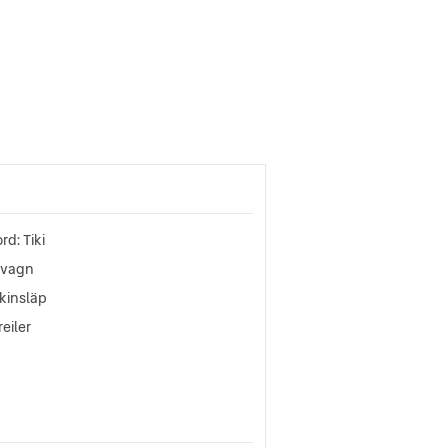
rd: Tiki
pvagn
kinsläp
reiler