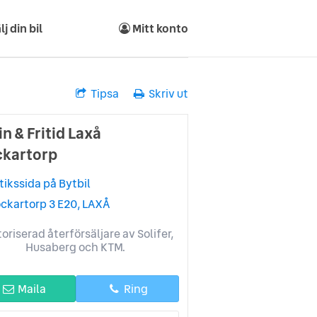
lj din bil
Mitt konto
Tipsa
Skriv ut
n & Fritid Laxå
ckartorp
tikssida på Bytbil
ockartorp 3 E20, LAXÅ
oriserad återförsäljare av Solifer,
Husaberg och KTM.
Maila
Ring