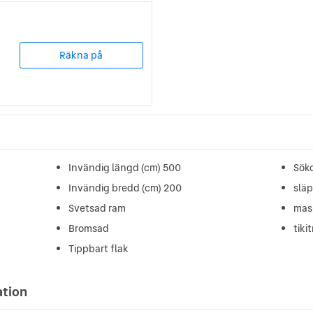
Räkna på
Invändig längd (cm) 500
Söko
Invändig bredd (cm) 200
slä
Svetsad ram
mas
Bromsad
tikit
Tippbart flak
ation