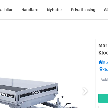
ya bilar
Handlare
Nyheter
Privatleasing
Sä
Mari
Klo
Bu
Kl
Aukt