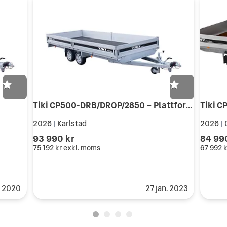
Tiki CP500-DRB/DROP/2850 – Plattformssläp
Tiki 
2026
Karlstad
2026
|
|
93 990 kr
84 99
75 192 kr
exkl. moms
67 992 k
s 2020
27 jan. 2023