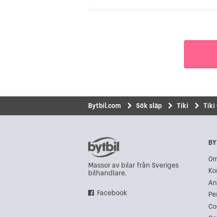
Bytbil.com
Sök släp
Tiki
Tik
BY
Om
Massor av bilar från Sveriges
Ko
bilhandlare.
An
Facebook
Pe
Co