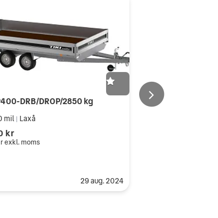
CP400-DRB/DROP/2850 kg
0 mil
Laxå
|
0 kr
r
exkl. moms
29 aug. 2024