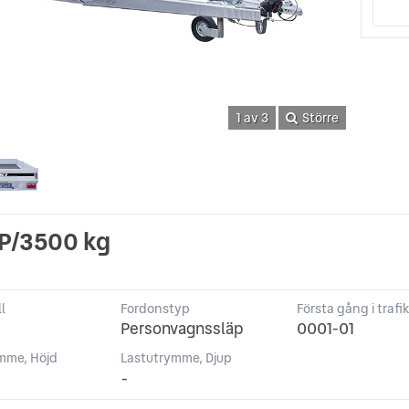
1 av 3
Större
P/3500 kg
l
Fordonstyp
Första gång i trafi
Personvagnssläp
0001-01
mme, Höjd
Lastutrymme, Djup
-