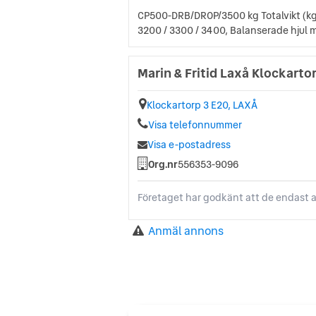
CP500-DRB/DROP/3500 kg Totalvikt (kg) 
3200 / 3300 / 3400, Balanserade hjul
Marin & Fritid Laxå Klockarto
Klockartorp 3 E20, LAXÅ
Visa telefonnummer
Visa e-postadress
Org.nr
556353-9096
Företaget har godkänt att de endast a
Anmäl annons