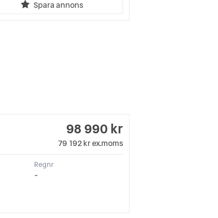
Spara annons
98 990 kr
79 192 kr ex.moms
k
Regnr
-