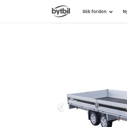
Sök fordon
N