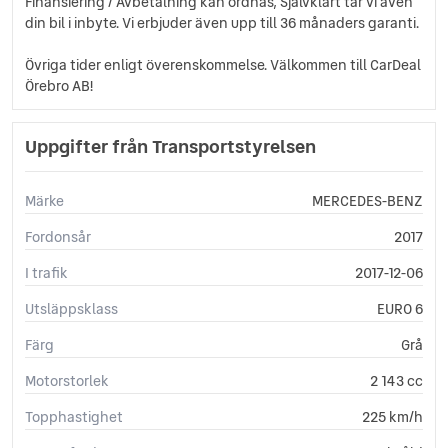
Finansiering / Avbetalning kan ordnas, Självklart tar vi även
din bil i inbyte. Vi erbjuder även upp till 36 månaders garanti.
Övriga tider enligt överenskommelse. Välkommen till CarDeal
Örebro AB!
Uppgifter från Transportstyrelsen
Märke
MERCEDES-BENZ
Fordonsår
2017
I trafik
2017-12-06
Utsläppsklass
EURO 6
Färg
Grå
Motorstorlek
2 143 cc
Topphastighet
225 km/h