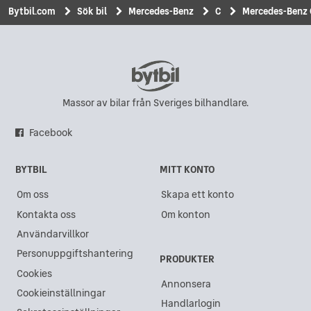
Bytbil.com
Sök bil
Mercedes-Benz
C
Mercedes-Benz 
Massor av bilar från Sveriges bilhandlare.
Facebook
BYTBIL
MITT KONTO
Om oss
Skapa ett konto
Kontakta oss
Om konton
Användarvillkor
Personuppgiftshantering
PRODUKTER
Cookies
Annonsera
Cookieinställningar
Handlarlogin