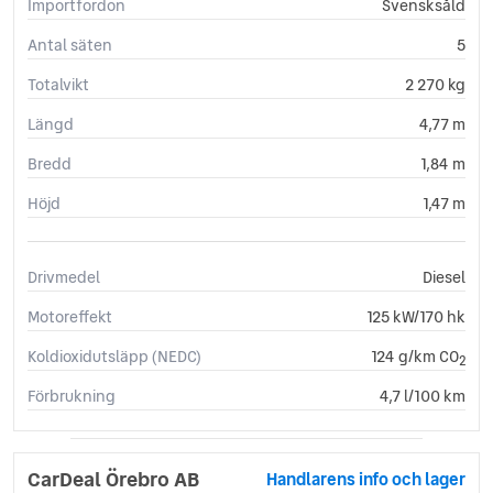
Importfordon
Svensksåld
Antal säten
5
Totalvikt
2 270 kg
Längd
4,77 m
Bredd
1,84 m
Höjd
1,47 m
Drivmedel
Diesel
Motoreffekt
125 kW/170 hk
Koldioxidutsläpp (NEDC)
124 g/km CO
2
Förbrukning
4,7 l/100 km
CarDeal Örebro AB
Handlarens info och lager