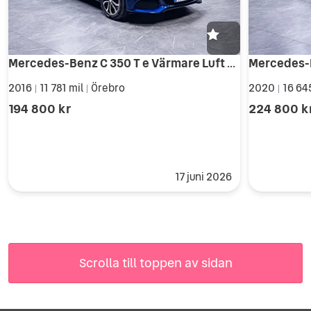
Mercedes-Benz C 350 T e Värmare Luft 360 Burmester Skinn Drag *SE SPEC*
2016
11 781 mil
Örebro
2020
16 64
|
|
|
194 800 kr
224 800 k
17 juni 2026
Scrolla till toppen av sidan