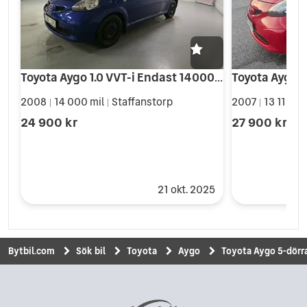
Toyota Aygo 1.0 VVT-i Endast 14000 Mil 360kr Årsskatt
Toyota Aygo 5
2008
14 000 mil
Staffanstorp
2007
13 113 mi
|
|
|
24 900 kr
27 900 kr
21 okt. 2025
Bytbil.com
Sök bil
Toyota
Aygo
Toyota Aygo 5-dörra