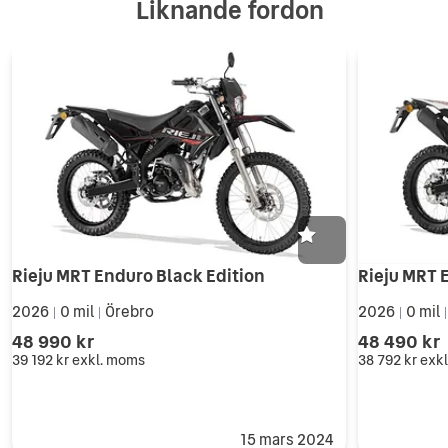
Liknande fordon
Rieju MRT Enduro Black Edition
Rieju MRT
2026
0 mil
Örebro
2026
0 mil
|
|
|
48 990 kr
48 490 kr
39 192 kr
exkl. moms
38 792 kr
exk
15 mars 2024