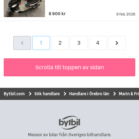
8 900 kr
9 feb. 2026
1
2
3
4
Scrolla till toppen av sidan
Bytbil.com
Sök handlare
Handlare i Örebro län
Marin & F
Massor av bilar från Sveriges bilhandlare.