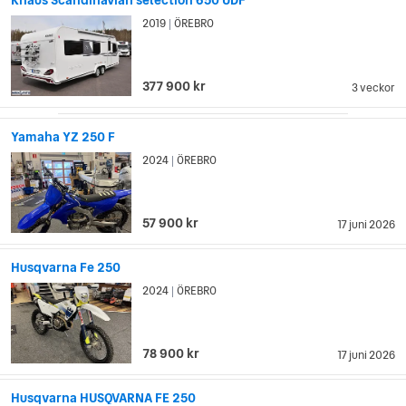
Knaus Scandinavian selection 650 UDF
2019
ÖREBRO
|
377 900 kr
3 veckor
Yamaha YZ 250 F
2024
ÖREBRO
|
57 900 kr
17 juni 2026
Husqvarna Fe 250
2024
ÖREBRO
|
78 900 kr
17 juni 2026
Husqvarna HUSQVARNA FE 250