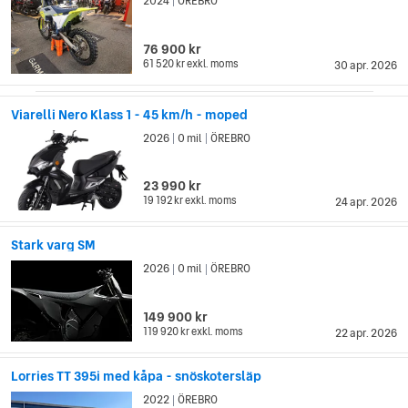
2024
ÖREBRO
|
76 900 kr
61 520 kr
exkl. moms
30 apr. 2026
Viarelli Nero Klass 1 - 45 km/h - moped
2026
0 mil
ÖREBRO
|
|
23 990 kr
19 192 kr
exkl. moms
24 apr. 2026
Stark varg SM
2026
0 mil
ÖREBRO
|
|
149 900 kr
119 920 kr
exkl. moms
22 apr. 2026
Lorries TT 395i med kåpa - snöskotersläp
2022
ÖREBRO
|