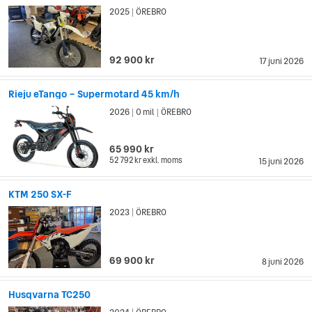
2025
ÖREBRO
|
92 900 kr
17 juni 2026
Rieju eTango – Supermotard 45 km/h
2026
0 mil
ÖREBRO
|
|
65 990 kr
52 792 kr
exkl. moms
15 juni 2026
KTM 250 SX-F
2023
ÖREBRO
|
69 900 kr
8 juni 2026
Husqvarna TC250