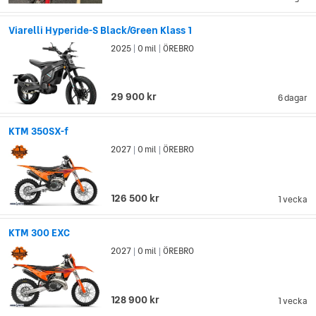
Viarelli Hyperide-S Black/Green Klass 1
2025
0 mil
ÖREBRO
|
|
29 900 kr
6 dagar
KTM 350SX-f
2027
0 mil
ÖREBRO
|
|
126 500 kr
1 vecka
KTM 300 EXC
2027
0 mil
ÖREBRO
|
|
128 900 kr
1 vecka