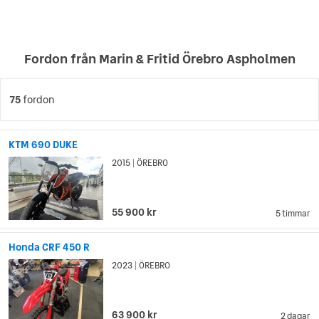
Fordon från Marin & Fritid Örebro Aspholmen
75
fordon
KTM 690 DUKE
2015
ÖREBRO
|
55 900 kr
5 timmar
Honda CRF 450 R
2023
ÖREBRO
|
63 900 kr
2 dagar