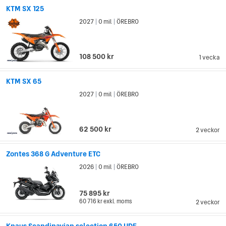
KTM SX 125
2027
0 mil
ÖREBRO
|
|
108 500 kr
1 vecka
KTM SX 65
2027
0 mil
ÖREBRO
|
|
62 500 kr
2 veckor
Zontes 368 G Adventure ETC
2026
0 mil
ÖREBRO
|
|
75 895 kr
60 716 kr
exkl. moms
2 veckor