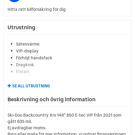
Hitta rätt bilförsäkring för dig
Utrustning
Sätesvärme
VIP-display
Förhöjt handsfack
Dragkrok
Elstart
SE ALL UTRUSTNING
Beskrivning och övrig information
Ski-Doo Backcountry Xrs 146" 850 E-tec VIP från 2021 som
gått 635 mil.
Ej avdragbar moms.
Ring eller maila för mer information, vi ordnar finansieringen.