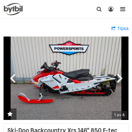
Tipsa
1 av 4
Ski-Doo Backcountry Xrs 146" 850 E-tec