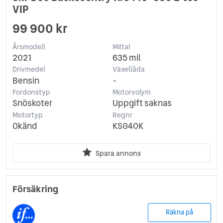
VIP
99 900 kr
Årsmodell
Miltal
2021
635 mil
Drivmedel
Växellåda
Bensin
-
Fordonstyp
Motorvolym
Snöskoter
Uppgift saknas
Motortyp
Regnr
Okänd
KSG40K
Spara annons
Försäkring
Räkna på