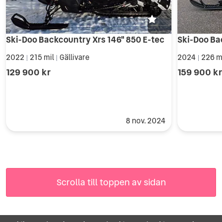
Ski-Doo Backcountry Xrs 146" 850 E-tec
Ski-Doo Ba
2022
215 mil
Gällivare
2024
226 m
|
|
|
129 900 kr
159 900 k
8 nov. 2024
Scrolla till toppen av sidan