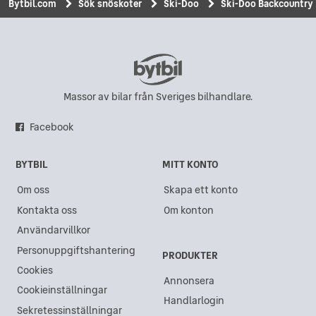
Bytbil.com
Sök snöskoter
Ski-Doo
Ski-Doo Backcountry 
Massor av bilar från Sveriges bilhandlare.
Facebook
BYTBIL
MITT KONTO
Om oss
Skapa ett konto
Kontakta oss
Om konton
Användarvillkor
Personuppgiftshantering
PRODUKTER
Cookies
Annonsera
Cookieinställningar
Handlarlogin
Sekretessinställningar