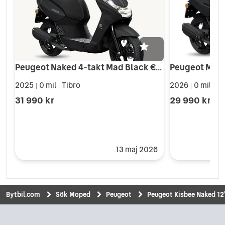
Peugeot Naked 4-takt Mad Black €5+ *Kampanj*
2025
0 mil
Tibro
2026
0 mil
Tv
|
|
|
|
31 990 kr
29 990 kr
13 maj 2026
Bytbil.com
Sök Moped
Peugeot
Peugeot Kisbee Naked 12