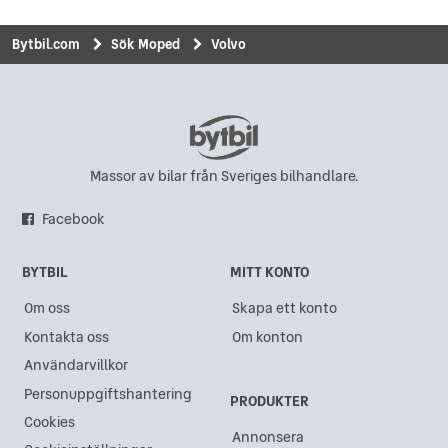
Volvo i Tibro
Bytbil.com
Sök Moped
Volvo
Volvo i Umeå
Volvo i Brunflo
Volvo i Gävle
Volvo i Mariestad
Massor av bilar från Sveriges bilhandlare.
Volvo i Uppsala
Facebook
Volvo i Laxå
BYTBIL
MITT KONTO
Volvo i Växjö
Om oss
Skapa ett konto
Volvo i Bollnäs
Kontakta oss
Om konton
Volvo i Bålsta
Användarvillkor
Volvo i Köping
Personuppgiftshantering
PRODUKTER
Volvo i Uppsala/Örbyhus
Cookies
Annonsera