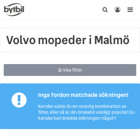
Volvo mopeder i Malmö
Visa filter
Inga fordon matchade sökningen!
Kanske valde du en ovanlig kombination av
filter, eller så är din önskebil väldigt populär! Du
kanske kan bredda sökningen något?