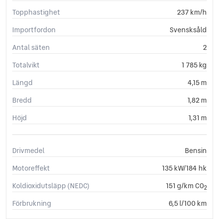
Start-/stoppfunktion
Topphastighet
237 km/h
Startspärr
Svensksåld
Importfordon
Svensksåld
Sätesvärme (fram)
Antal säten
2
Tonade rutor
Trötthetsvarnare
Totalvikt
1 785 kg
USB-uttag
Längd
4,15 m
Yttertemperaturmätare
Bredd
1,82 m
Höjd
1,31 m
Drivmedel
Bensin
Motoreffekt
135 kW/184 hk
Koldioxidutsläpp (NEDC)
151 g/km CO
2
Förbrukning
6,5 l/100 km