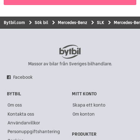
Bytbil.com
Sök bil
Mercedes-Benz
SLK
Mercedes-Ben
Massor av bilar från Sveriges bilhandlare.
Facebook
BYTBIL
MITT KONTO
Om oss
Skapa ett konto
Kontakta oss
Om konton
Användarvillkor
Personuppgiftshantering
PRODUKTER