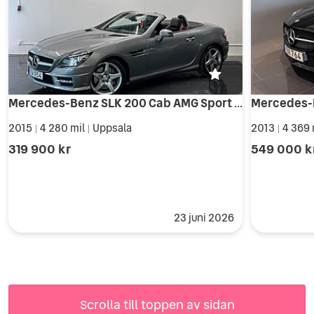
Mercedes-Benz SLK 200 Cab AMG Sport |1Ägare|Skinn|LågMil|NyServ|Nybess|
2015
4 280 mil
Uppsala
2013
4 369 
|
|
|
319 900 kr
549 000 k
23 juni 2026
Scrolla till toppen av sidan