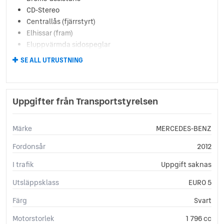
CD-Stereo
Centrallås (fjärrstyrt)
Elhissar (fram)
Eluppvärmda sidospeglar
Fartbegränsare
SE ALL UTRUSTNING
Farthållare
Färddator
Klädsel (helskinn)
Uppgifter från Transportstyrelsen
Kylt handskfack
Ljussensor
Läslampa
Märke
MERCEDES-BENZ
Multifunktionsratt
Fordonsår
2012
Parkeringsassistans
Regnsensor
I trafik
Uppgift saknas
Servostyrning
Utsläppsklass
Sidoairbags
EURO 5
Sminkspegel
Färg
Svart
Sportratt
Sportstolar
Motorstorlek
1 796 cc