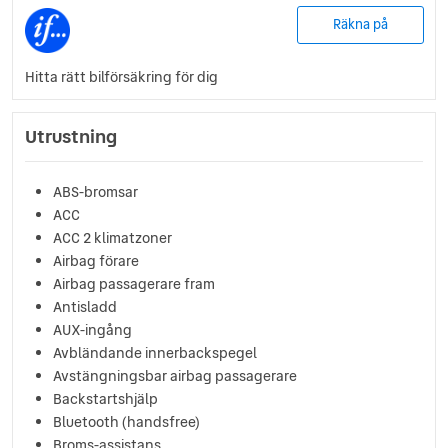
Räkna på
Hitta rätt bilförsäkring för dig
Utrustning
ABS-bromsar
ACC
ACC 2 klimatzoner
Airbag förare
Airbag passagerare fram
Antisladd
AUX-ingång
Avbländande innerbackspegel
Avstängningsbar airbag passagerare
Backstartshjälp
Bluetooth (handsfree)
Broms-assistans