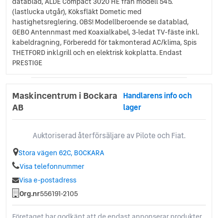
datablad, ALDE Compact 3020 HE från modell 545.
(lastlucka utgår), Köksfläkt Dometic med
hastighetsreglering. OBS! Modellberoende se datablad,
GEBO Antennmast med Koaxialkabel, 3-ledat TV-fäste inkl.
kabeldragning, Förberedd för takmonterad AC/klima, Spis
THETFORD inkl.grill och en elektrisk kokplatta. Endast
PRESTIGE
Maskincentrum i Bockara
Handlarens info och
AB
lager
Auktoriserad återförsäljare av Pilote och Fiat.
Stora vägen 62C, BOCKARA
Visa telefonnummer
Visa e-postadress
Org.nr
556191-2105
Företaget har godkänt att de endast annonserar produkter