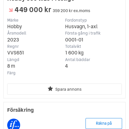
449 000 kr
359 200 kr ex.moms
Märke
Fordonstyp
Hobby
Husvagn, 1-axl
Årsmodell
Första gång i trafik
2023
0001-01
Regnr
Totalvikt
VVS651
1 600 kg
Längd
Antal bäddar
8 m
4
Färg
Spara annons
Försäkring
Räkna på