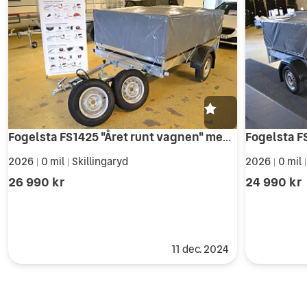
Fogelsta FS1425 "Året runt vagnen" med Vinterhjul
2026
0 mil
Skillingaryd
2026
0 mil
|
|
|
26 990 kr
24 990 kr
11 dec. 2024