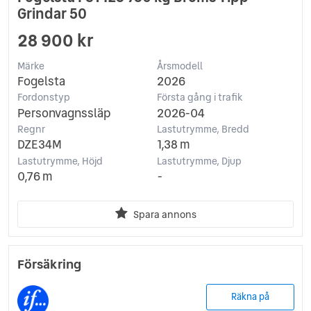
Grindar 50
28 900 kr
Märke
Årsmodell
Fogelsta
2026
Fordonstyp
Första gång i trafik
Personvagnssläp
2026-04
Regnr
Lastutrymme, Bredd
DZE34M
1,38 m
Lastutrymme, Höjd
Lastutrymme, Djup
0,76 m
-
Spara annons
Försäkring
Räkna på