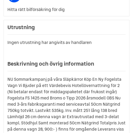
Hitta rätt bilförsäkring för dig
Utrustning
Ingen utrustning har angivits av handlaren
Beskrivning och övrig information
NU Sommarkampanj på våra Släpkärror Köp En Ny Fogelsta
Vagn Vi Bjuder på ett Värdebevis Hotellövernattning för 2
(Ni betalar endast för middagspaketet där frukost ingår)
Fogelsta FS 1425 med Broms o Tipp 2026 årsmodell OBS Nu
med 3-års Fabriksgaranti med serviceavtal 50cm Nätgrind
750kg totvikt. Lastvikt 535kg. Inv. mått 251 lång 138 bred
Lämhöjd 26 cm denna vagn är Extrautrustad med 3-delat
kompl. Stödhjul Samt monterad 50cm Nätgrind Totalpris Just
på denna vagn 28, 900:- ) finns för omgående Leverans viss