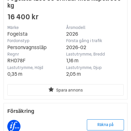
kg
16 400 kr
Märke
Årsmodell
Fogelsta
2026
Fordonstyp
Första gång i trafik
Personvagnssläp
2026-02
Regnr
Lastutrymme, Bredd
RHD78F
1,16 m
Lastutrymme, Höjd
Lastutrymme, Djup
0,35 m
2,05 m
Spara annons
Försäkring
Räkna på