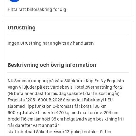
Hitta rätt bilförsäkring för dig
Utrustning
Ingen utrustning har angivits av handlaren
Beskrivning och övrig information
NU Sommarkampanj på våra Släpkärror Köp En Ny Fogelsta
Vagn Vi Bjuder på ett Värdebevis Hotellövernattning för 2
(Ni betalar endast för middagspaketet där frukost ingår)
Fogelsta 1205 -600UB 2026 årsmodell Fabriksnytt EU-
släpmed Tippfunktion O-bromsat får köras i 80 km
600 kg .totalvikt lastvikt 470 kg med måtten inv. 204 cm
bredd 116 cm lämhöjd 35 cm helgalvad vagn besiktningfri i
4år därefter vart annat år
skattebefriad Säkerhetswire 13-polig kontakt för fler