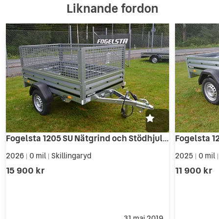
Liknande fordon
Fogelsta 1205 SU Nätgrind och Stödhjulspaket
Fogelsta 1
2026
0 mil
Skillingaryd
2025
0 mil
|
|
|
15 900 kr
11 900 kr
31 maj 2019