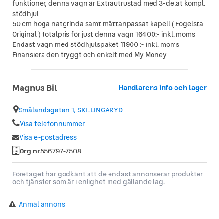
funktioner, denna vagn är Extrautrustad med 3-delat kompl.
stödhjul
50 cm höga nätgrinda samt måttanpassat kapell ( Fogelsta
Original ) totalpris för just denna vagn 16400:- inkl. moms
Endast vagn med stödhjulspaket 11900 :- inkl. moms
Finansiera den tryggt och enkelt med My Money
Magnus Bil
Handlarens info och lager
Smålandsgatan 1, SKILLINGARYD
Visa telefonnummer
Visa e-postadress
Org.nr
556797-7508
Företaget har godkänt att de endast annonserar produkter
och tjänster som är i enlighet med gällande lag.
Anmäl annons