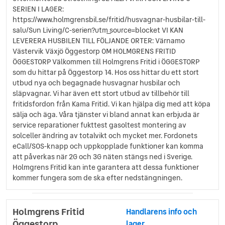
SERIEN I LAGER:
https://www.holmgrensbil.se/fritid/husvagnar-husbilar-till-
salu/Sun Living/C-serien?utm_source=blocket VI KAN
LEVERERA HUSBILEN TILL FÖLJANDE ORTER: Värnamo
Västervik Växjö Öggestorp OM HOLMGRENS FRITID
ÖGGESTORP Välkommen till Holmgrens Fritid i ÖGGESTORP
som du hittar på Öggestorp 14. Hos oss hittar du ett stort
utbud nya och begagnade husvagnar husbilar och
släpvagnar. Vi har även ett stort utbud av tillbehör till
fritidsfordon från Kama Fritid. Vi kan hjälpa dig med att köpa
sälja och äga. Våra tjänster vi bland annat kan erbjuda är
service reparationer fukttest gasoltest montering av
solceller ändring av totalvikt och mycket mer. Fordonets
eCall/SOS-knapp och uppkopplade funktioner kan komma
att påverkas när 2G och 3G näten stängs ned i Sverige.
Holmgrens Fritid kan inte garantera att dessa funktioner
kommer fungera som de ska efter nedstängningen.
Holmgrens Fritid
Handlarens info och
Öggestorp
lager