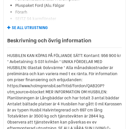
Pluspaket Ford (Alu. Fälgar
Förarh
SEITZ S4 karmfönster
Stänkskydd bak
SE ALL UTRUSTNING
Tonade rutor
Truma digital kontrollpanel
Beskrivning och övrig information
TV-hållare
Uppvärmt lastutrymme
HUSBILEN KAN KÖPAS PÅ FÖLJANDE SÄTT: Kontant: 956 900 kr
Värmepanna Truma Combi 6E med inbyg
* Avbetalning: 5 031 kr/mån * UNIKA FÖRDELAR MED
Överdrag säng
HUSBILEN: Glastak Golvvärme * Alla månadskostnader är
preliminära och kan variera med t ex ränta. För information
om priser finansiering och erbjudanden:
https://www.holmgrensbil.se/fritid/fordon/QAB20P?
utm_source=blocket MER INFORMATION OM HUSBILEN:
Planlösningen är Långbäddar och har totalt 3 antal bäddar
Antalet bältade platser är 4 Husbilen har gått 0 mil Karossen
är av typen Husbil Halvintegrerad och 697 cm lång
Totalvikten är 3500 kg och tjänstevikten är 2844 kg.
Observera att tjänstevikten kan påverkas ev ev
eftermonterad utrustning. SE ALLA VÅRA SUN LIVING C-