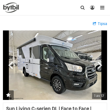
Tipsa
1 av 17
Sun Living C-serien DL | Face to Face |