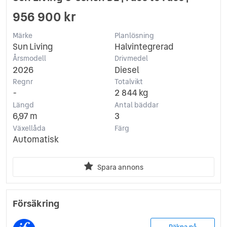
956 900 kr
Märke
Planlösning
Sun Living
Halvintegrerad
Årsmodell
Drivmedel
2026
Diesel
Regnr
Totalvikt
-
2 844 kg
Längd
Antal bäddar
6,97 m
3
Växellåda
Färg
Automatisk
Spara annons
Försäkring