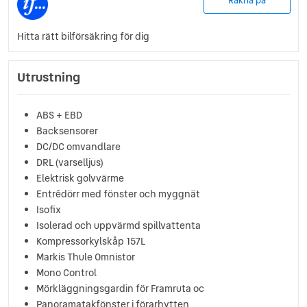
Räkna på
Hitta rätt bilförsäkring för dig
Utrustning
ABS + EBD
Backsensorer
DC/DC omvandlare
DRL (varselljus)
Elektrisk golvvärme
Entrédörr med fönster och myggnät
Isofix
Isolerad och uppvärmd spillvattenta
Kompressorkylskåp 157L
Markis Thule Omnistor
Mono Control
Mörkläggningsgardin för Framruta oc
Panoramatakfönster i förarhytten