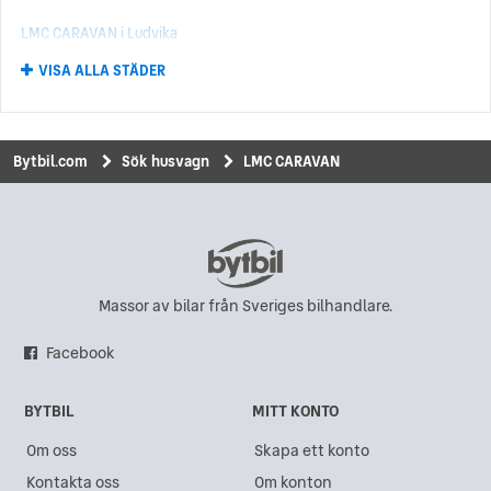
LMC CARAVAN i Ludvika
VISA ALLA STÄDER
LMC CARAVAN i Kristinehamn
LMC CARAVAN i Södertälje
LMC CARAVAN i Västerhaninge
Bytbil.com
Sök husvagn
LMC CARAVAN
LMC CARAVAN i Knivsta
LMC CARAVAN i Trollhättan
LMC CARAVAN i Bromölla
LMC CARAVAN i Hisings Kärra
Massor av bilar från Sveriges bilhandlare.
LMC CARAVAN i Bollnäs
Facebook
LMC CARAVAN i Borlänge
BYTBIL
MITT KONTO
LMC CARAVAN i Kristianstad
Om oss
Skapa ett konto
LMC CARAVAN i Falkenberg
Kontakta oss
Om konton