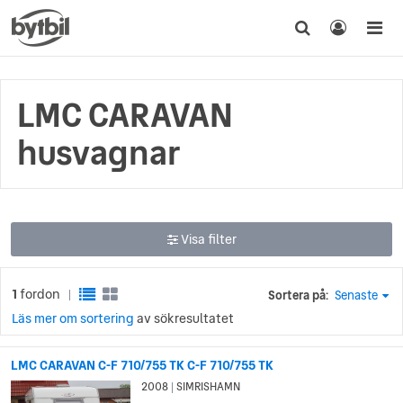
LMC CARAVAN
husvagnar
Visa filter
1
fordon
Sortera på:
Senaste
|
Läs mer om sortering
av sökresultatet
LMC CARAVAN C-F 710/755 TK C-F 710/755 TK
2008
SIMRISHAMN
|