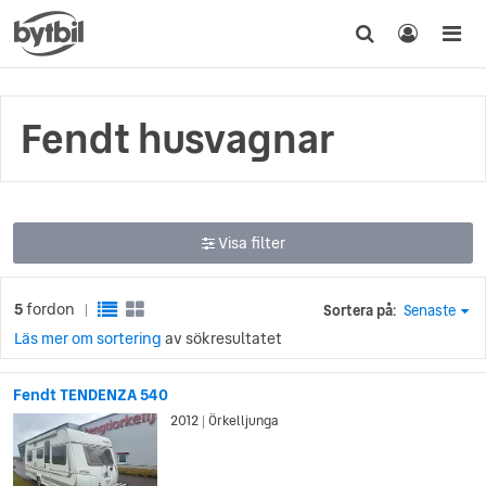
Fendt husvagnar
Visa filter
5
fordon
Sortera på:
Senaste
|
Läs mer om sortering
av sökresultatet
Fendt TENDENZA 540
2012
Örkelljunga
|