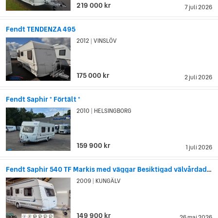
219 000 kr
7 juli 2026
Fendt TENDENZA 495
2012
VINSLÖV
|
175 000 kr
2 juli 2026
Fendt Saphir * Förtält *
2010
HELSINGBORG
|
159 900 kr
1 juli 2026
Fendt Saphir 540 TF Markis med väggar Besiktigad välvårdad Queenbed
2009
KUNGÄLV
|
149 900 kr
26 maj 2026