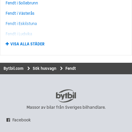
Fendt i Sollebrunn
Fendt i Västerås
Fendt i Eskilstuna
Fendt i Ludvika
VISA ALLA STÄDER
Fendt i Kristinehamn
Fendt i Södertälje
Fendt i Västerhaninge
Bytbil.com
Sök husvagn
Fendt
Fendt i Knivsta
Fendt i Trollhättan
Fendt i Bromölla
Fendt i Hisings Kärra
Massor av bilar från Sveriges bilhandlare.
Fendt i Bollnäs
Facebook
Fendt i Borlänge