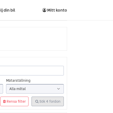
lj din bil
Mitt konto
Mätarställning
Alla miltal
Rensa filter
Sök
4
fordon