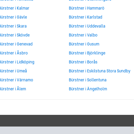
Bürstner i Kalmar
Bürstner i Hammarö
Bürstner i Gävle
Bürstner i Karlstad
Bürstner i Skara
Bürstner i Uddevalla
Bürstner i Skövde
Bürstner i Valbo
Bürstner i Genevad
Bürstner i Gusum
Bürstner i Åsbro
Bürstner i Björklinge
Bürstner i Lidköping
Bürstner i Borås
Bürstner i Umeå
Bürstner i Eskilstuna Stora Sundby
Bürstner i Värnamo
Bürstner i Sollentuna
Bürstner i Ålem
Bürstner i Ängelholm