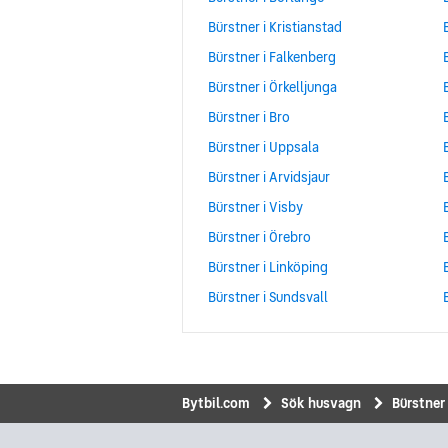
Bürstner i Kristianstad
Bürstner i Falkenberg
Bürstner i Örkelljunga
Bürstner i Bro
Bürstner i Uppsala
Bürstner i Arvidsjaur
Bürstner i Visby
Bürstner i Örebro
Bürstner i Linköping
Bürstner i Sundsvall
Bytbil.com
Sök husvagn
Bürstner