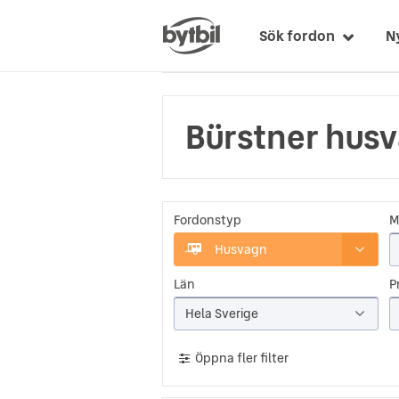
Sök fordon
N
Bürstner hus
Fordonstyp
M
Husvagn
Län
Pr
Hela Sverige
Öppna fler filter