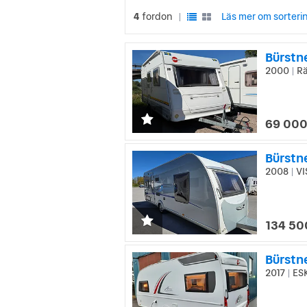
4
fordon
Läs mer om sorteri
|
Bürstn
2000
Rä
|
69 000
Bürstn
2008
VI
|
134 50
Bürstn
2017
ESK
|