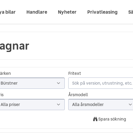
ya bilar
Handlare
Nyheter
Privatleasing
Sä
vagnar
ärken
Fritext
Bürstner
is
Årsmodell
Alla priser
Alla årsmodeller
Spara sökning