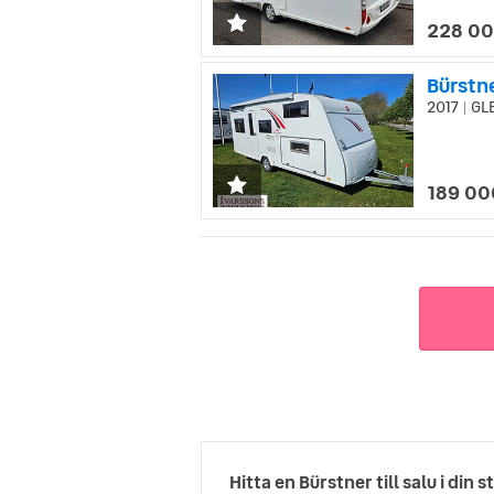
228 00
Bürstn
2017
GL
|
189 00
Hitta en Bürstner till salu i din s