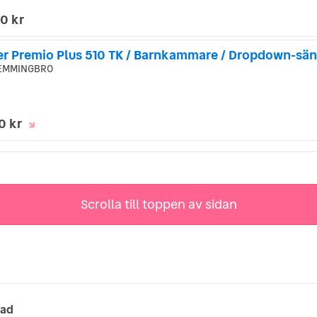
0 kr
er Premio Plus 510 TK / Barnkammare / Dropdown-sä
EMMINGBRO
0 kr
Scrolla till toppen av sidan
tad