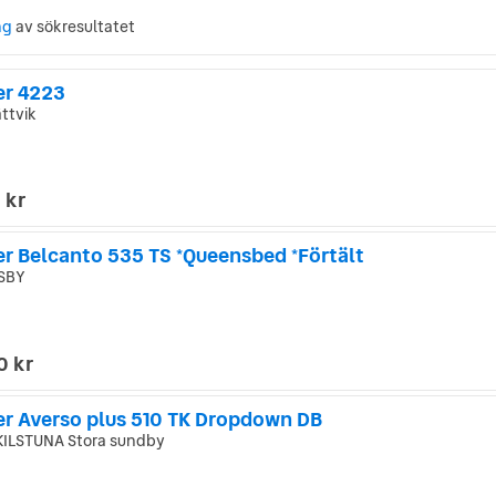
ng
av sökresultatet
er 4223
ttvik
 kr
er Belcanto 535 TS *Queensbed *Förtält
SBY
0 kr
er Averso plus 510 TK Dropdown DB
ILSTUNA Stora sundby