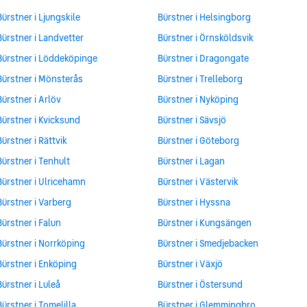
Bürstner i Ljungskile
Bürstner i Helsingborg
Bürstner i Landvetter
Bürstner i Örnsköldsvik
Bürstner i Löddeköpinge
Bürstner i Dragongate
Bürstner i Mönsterås
Bürstner i Trelleborg
Bürstner i Arlöv
Bürstner i Nyköping
Bürstner i Kvicksund
Bürstner i Sävsjö
Bürstner i Rättvik
Bürstner i Göteborg
Bürstner i Tenhult
Bürstner i Lagan
Bürstner i Ulricehamn
Bürstner i Västervik
Bürstner i Varberg
Bürstner i Hyssna
Bürstner i Falun
Bürstner i Kungsängen
Bürstner i Norrköping
Bürstner i Smedjebacken
Bürstner i Enköping
Bürstner i Växjö
Bürstner i Luleå
Bürstner i Östersund
Bürstner i Tomelilla
Bürstner i Glemmingbro