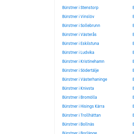
Bürstner i Stenstorp
Bürstner i Vinslöv
Bürstner i Sollebrunn
Bürstner i Västerås
Bürstner i Eskilstuna
Bürstner i Ludvika
Bürstner i Kristinehamn
Bürstner i Södertälje
Bürstner i Västerhaninge
Bürstner i Knivsta
Bürstner i Bromölla
Bürstner i Hisings Kärra
Bürstner i Trollhättan
Bürstner i Bollnäs
Bürstner i Borlänge