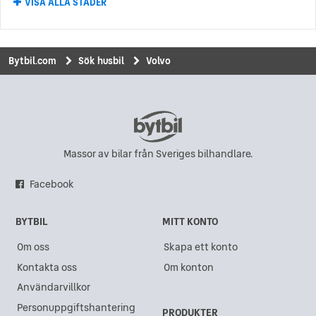
VISA ALLA STÄDER
Volvo i Karlskrona
Volvo i Karlstad
Volvo i Uddevalla
Bytbil.com
Sök husbil
Volvo
Volvo i Upplands Väsby
Volvo i Vinslöv
Volvo i Borlänge
Volvo i Kalmar
Massor av bilar från Sveriges bilhandlare.
Volvo i Visby
Facebook
Volvo i Dragongate
BYTBIL
MITT KONTO
Volvo i Boden
Om oss
Skapa ett konto
Volvo i Sollentuna
Kontakta oss
Om konton
Volvo i Borås
Användarvillkor
Volvo i Sundsvall
Personuppgiftshantering
PRODUKTER