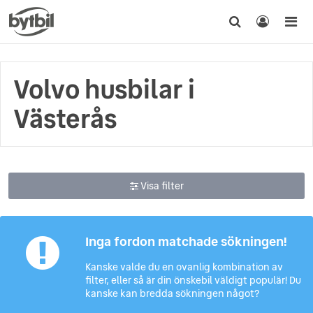
Volvo husbilar i
Västerås
Visa filter
Inga fordon matchade sökningen!
Kanske valde du en ovanlig kombination av
filter, eller så är din önskebil väldigt populär! Du
kanske kan bredda sökningen något?