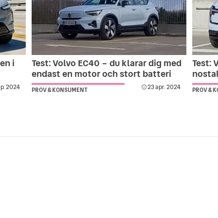
en i
Test: Volvo EC40 – du klarar dig med
Test: 
endast en motor och stort batteri
nosta
ep. 2024
23 apr. 2024
PROV & KONSUMENT
PROV & 