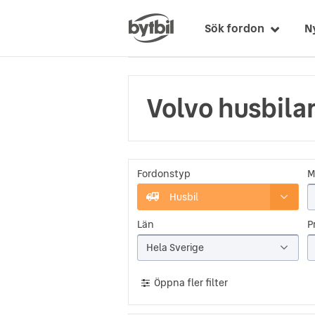
Sök fordon
N
Volvo husbila
Fordonstyp
M
Husbil
Län
Pr
Hela Sverige
Öppna fler filter