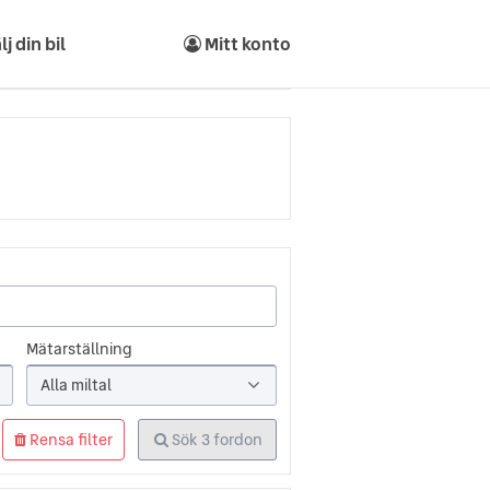
lj din bil
Mitt konto
Mätarställning
Alla miltal
Rensa filter
Sök
3
fordon