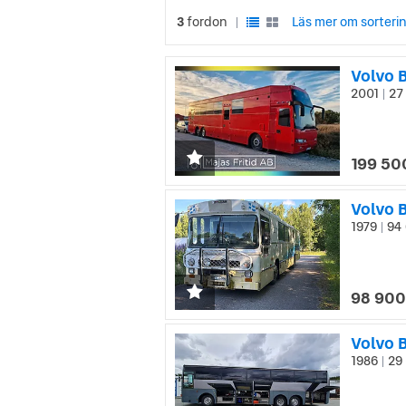
3
fordon
Läs mer om sorteri
|
Volvo 
2001
27
|
199 50
Volvo 
1979
94 
|
98 900
Volvo B
1986
29 
|