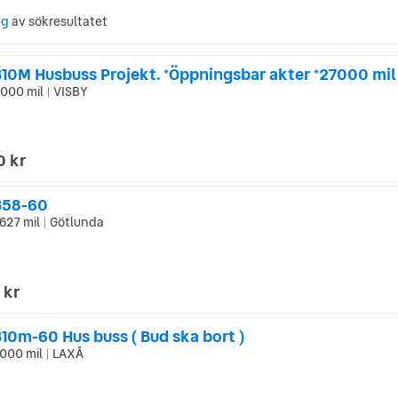
ng
av sökresultatet
B10M Husbuss Projekt. *Öppningsbar akter *27000 mil
 000 mil
VISBY
|
0 kr
B58-60
627 mil
Götlunda
|
 kr
10m-60 Hus buss ( Bud ska bort )
000 mil
LAXÅ
|