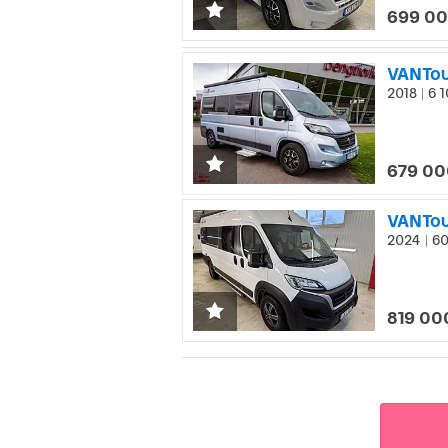
699 00
VANTou
2018
6 1
|
679 00
VANTou
2024
60
|
819 00