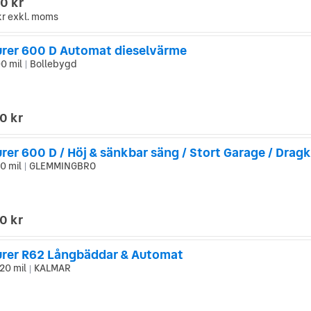
0 kr
kr
exkl. moms
rer 600 D Automat dieselvärme
0 mil
Bollebygd
|
0 kr
er 600 D / Höj & sänkbar säng / Stort Garage / Drag
0 mil
GLEMMINGBRO
|
0 kr
rer R62 Långbäddar & Automat
20 mil
KALMAR
|