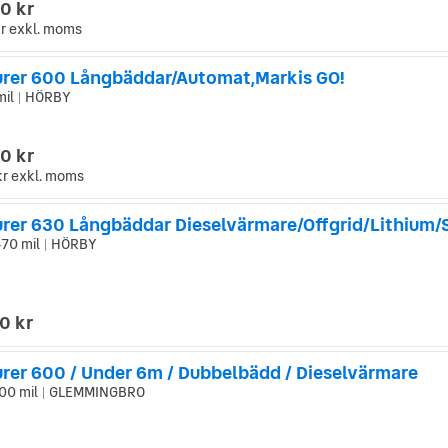
0 kr
r
exkl. moms
rer 600 Långbäddar/Automat,Markis GO!
mil
HÖRBY
|
0 kr
kr
exkl. moms
rer 630 Långbäddar Dieselvärmare/Offgrid/Lithium/S
470 mil
HÖRBY
|
0 kr
rer 600 / Under 6m / Dubbelbädd / Dieselvärmare
00 mil
GLEMMINGBRO
|