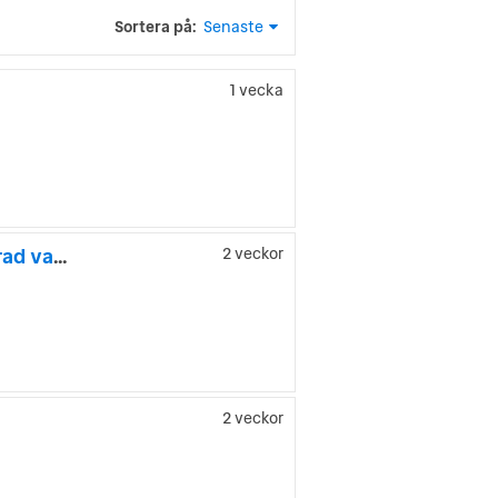
Sortera på:
Senaste
1 vecka
VANTourer 540 D/ Automat/ Prime Ramfönster/Offgrid/Isolerad vattentank med
2 veckor
2 veckor