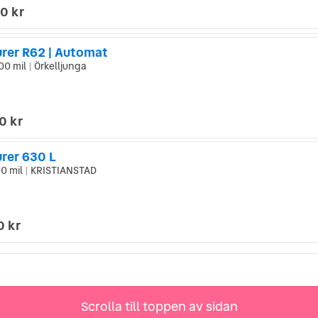
0 kr
rer R62 | Automat
00 mil
Örkelljunga
|
0 kr
rer 630 L
0 mil
KRISTIANSTAD
|
0 kr
Scrolla till toppen av sidan