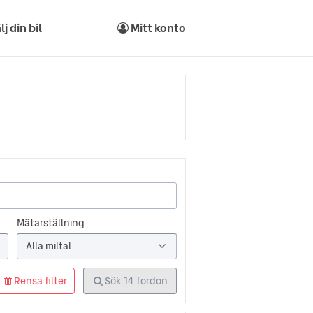
lj din bil
Mitt konto
Mätarställning
Alla miltal
Rensa filter
Sök
14
fordon