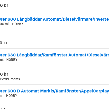
0 kr
00 mil
HÖRBY
|
0 kr
rer 630 Långbäddar/Ramfönster Automat/Dieselvär
mil
HÖRBY
|
0 kr
r
exkl. moms
rer 600 D Automat Markis/Ramfönster/AppelCarpla
mil
HÖRBY
|