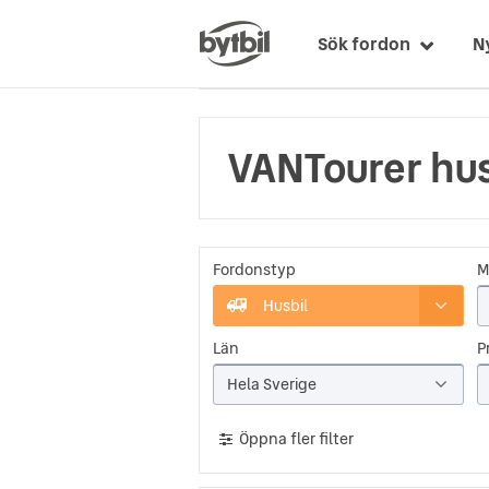
Sök fordon
N
VANTourer hus
Fordonstyp
M
Husbil
Län
Pr
Hela Sverige
Öppna fler filter