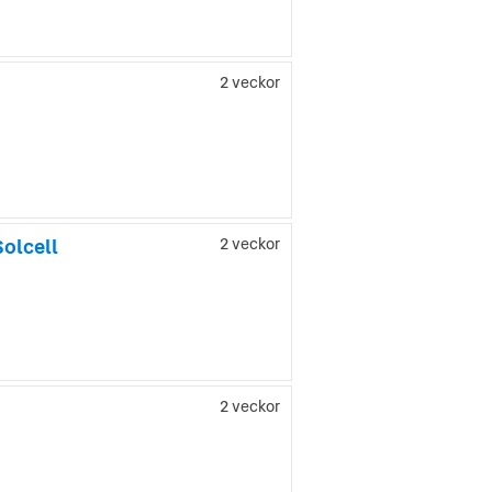
2 veckor
olcell
2 veckor
2 veckor