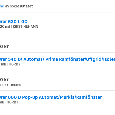
ing
av sökresultatet
rer 630 L GO
320 mil
KRISTINEHAMN
|
0 kr
 mil
HÖRBY
|
0 kr
r
exkl. moms
rer 600 D Pop-up Automat/Markis/Ramfönster
mil
HÖRBY
|