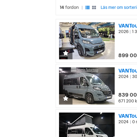
14
fordon
Läs mer om sorter
|
VANTou
2026
1 
|
899 00
2024
30
|
839 00
671 200 k
VANTou
2024
0 
|