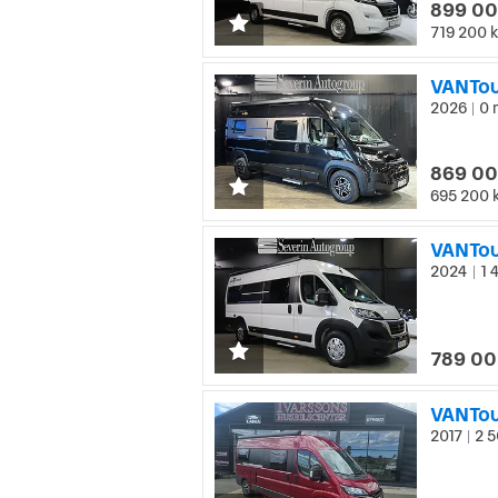
899 00
719 200 k
VANTou
2026
0 
|
869 00
695 200 
VANTou
2024
1 
|
789 00
VANTou
2017
2 5
|