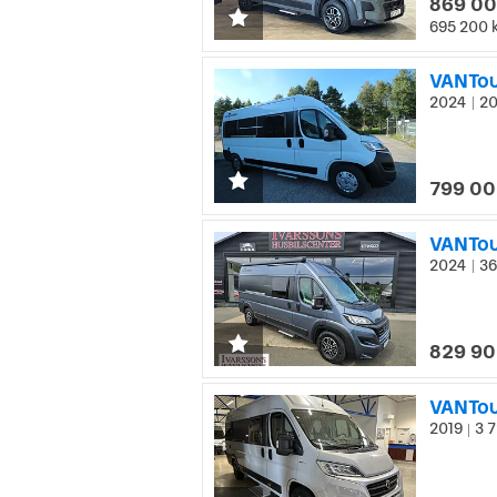
869 00
695 200 
VANTou
2024
20
|
799 00
VANTour
2024
36
|
829 90
VANTou
2019
3 7
|