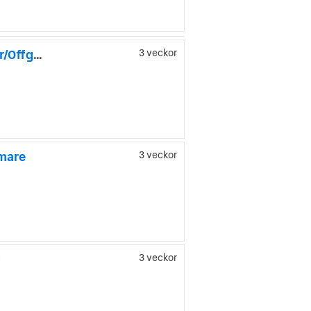
VANTourer 600 Långbäddar Automat/Dieselvärmare/Inverter/Offgrid
3 veckor
mare
3 veckor
y
3 veckor