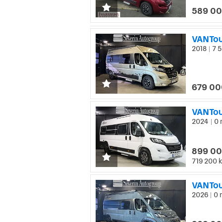
589 00
2018
7 5
|
679 00
VANTou
2024
0 
|
899 00
719 200 k
VANTou
2026
0 
|