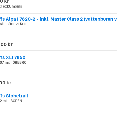
0 kr
kr
exkl. moms
fs Alpa I 7820-2 - inkl. Master Class 2 (vattenburen 
mil
SÖDERTÄLJE
|
400 kr
ffs XLI 7850
67 mil
ÖREBRO
|
00 kr
fs Globetrail
2 mil
BODEN
|