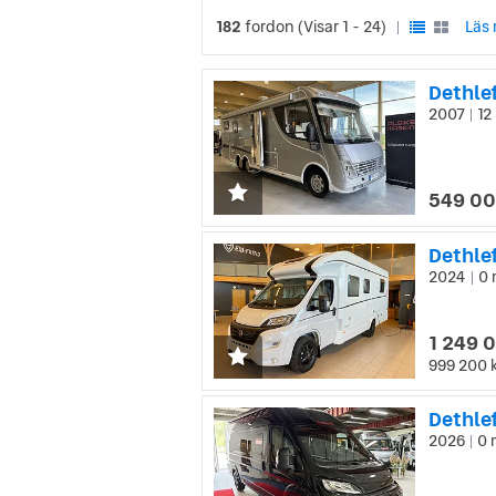
182
fordon
(Visar 1 - 24)
Läs 
|
2007
12
|
549 00
Dethle
2024
0 
|
1 249 
999 200 
Dethlef
2026
0 
|