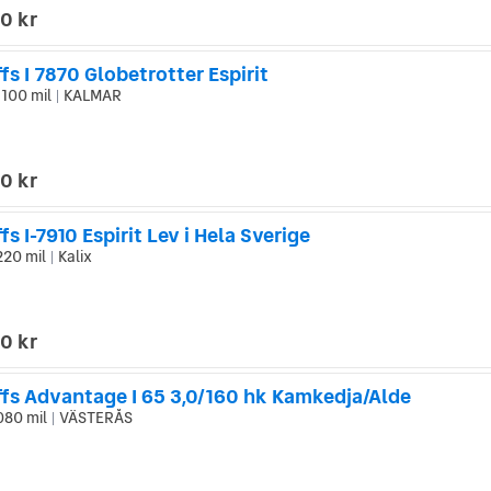
0 kr
fs I 7870 Globetrotter Espirit
 100 mil
KALMAR
|
0 kr
fs I-7910 Espirit Lev i Hela Sverige
220 mil
Kalix
|
0 kr
ffs Advantage I 65 3,0/160 hk Kamkedja/Alde
080 mil
VÄSTERÅS
|