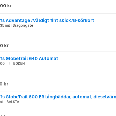
000 kr
fs Advantage /Väldigt fint skick/B-körkort
35 mil
Dragongate
|
0 kr
ffs Globetrail 640 Automat
100 mil
BODEN
|
0 kr
mil
BÅLSTA
|