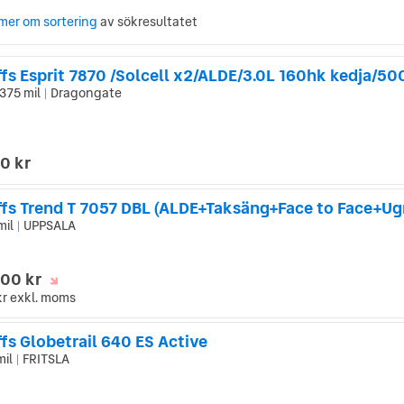
mer om sortering
av sökresultatet
 375 mil
Dragongate
|
0 kr
ffs Trend T 7057 DBL (ALDE+Taksäng+Face to Face+Ug
mil
UPPSALA
|
000 kr
kr
exkl. moms
fs Globetrail 640 ES Active
mil
FRITSLA
|