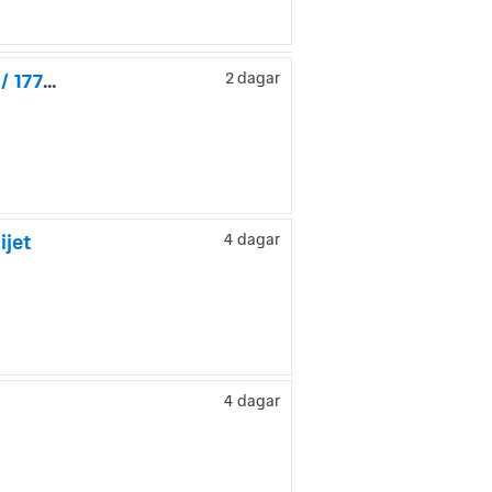
Dethleffs Globetrotter XLi 7850 Långbädd / ALDE / Taksäng / 177hk / Kamked
2 dagar
ijet
4 dagar
4 dagar