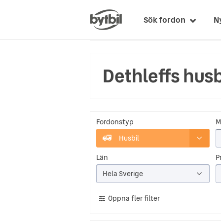
Sök fordon
N
Dethleffs husb
Fordonstyp
M
Husbil
Län
Pr
Hela Sverige
Öppna fler filter