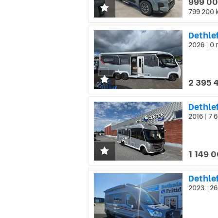
999 00
799 200 
Dethlef
2026
0 
|
2 395 
Dethle
2016
7 6
|
1 149 0
Dethlef
2023
26
|