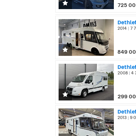
725 00
2014
7 7
|
849 00
Dethlef
2008
4 
|
299 00
Dethlef
2013
9 0
|