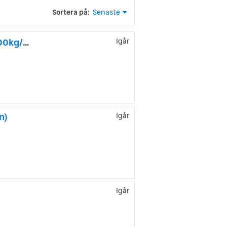
Sortera på:
Senaste
Dethleffs Esprit 7870 /Solcell x2/ALDE/3.0L 160hk kedja/5000kg/Ugn
Igår
n)
Igår
Igår