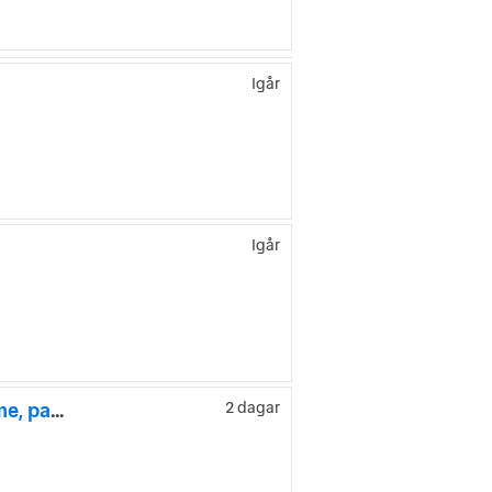
Igår
Igår
Dethleffs GlobeTrail 600 ER långbäddar, automat, dieselvärme, panorama fön
2 dagar