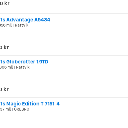
0 kr
ffs Advantage A5434
856 mil
Rättvik
|
0 kr
fs Globerotter 1.9TD
306 mil
Rättvik
|
0 kr
fs Magic Edition T 7151-4
37 mil
ÖREBRO
|