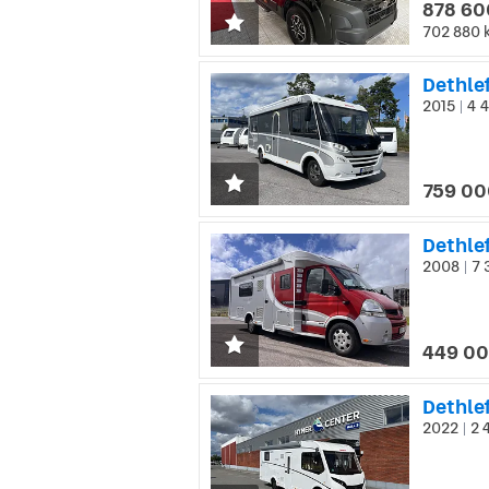
878 60
702 880 
Dethle
2015
4 4
|
759 00
Dethle
2008
7 
|
449 00
Dethle
2022
2 
|