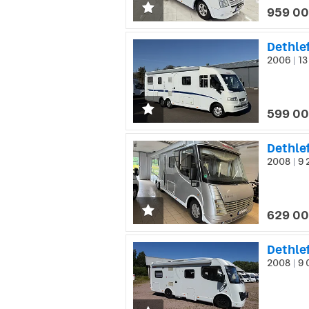
959 00
Dethlef
2006
13
|
599 00
Dethlef
2008
9 
|
629 00
Dethle
2008
9 
|