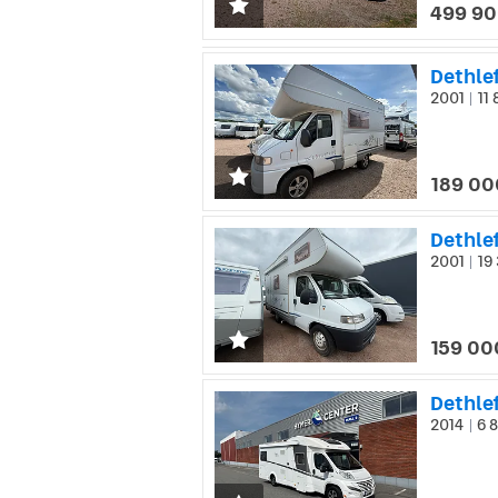
499 90
Dethle
2001
11 
|
189 00
Dethlef
2001
19 
|
159 00
Dethlef
2014
6 8
|