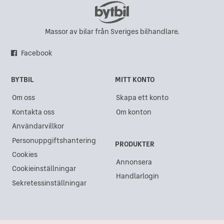
Adria i Vinslöv
Adria i Visby
Massor av bilar från Sveriges bilhandlare.
Adria i Kalmar
Facebook
Adria i Dragongate
BYTBIL
MITT KONTO
Adria i Boden
Om oss
Skapa ett konto
Adria i Borås
Kontakta oss
Om konton
Adria i Sollentuna
Användarvillkor
Adria i Trollhättan
Personuppgiftshantering
PRODUKTER
Adria i Sundsvall
Cookies
Annonsera
Cookieinställningar
Adria i Värnamo
Handlarlogin
Sekretessinställningar
Adria i Fritsla
Adria i Gävle
Adria i Bromma