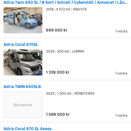
Adria Twin 640 SL / B-kort / Solcell / Cykelställ / Automat / Långbädd
2018
4 572 mil
KNIVSTA
|
|
699 000 kr
1 vecka
Adria Coral 670SL
2024
300 mil
LOMMA
|
|
1 339 000 kr
1 vecka
Adria TWIN 640SLB
2025
1 200 mil
MÖNSTERÅS
|
|
Bild saknas
1 089 000 kr
1 vecka
Adria Coral 670 SL Axess