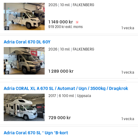
2025
10 mil
FALKENBERG
|
|
1 149 000 kr
919 200 kr
exkl. moms
1 vecka
Adria Coral 670 DL 60Y
2026
10 mil
FALKENBERG
|
|
1 289 000 kr
1 vecka
Adria CORAL XL A 670 SL / Automat / Ugn / 3500kg / Dragkrok
2017
6 100 mil
Uppsala
|
|
729 000 kr
1 vecka
Adria Coral 670 SL * Ugn *B-kort