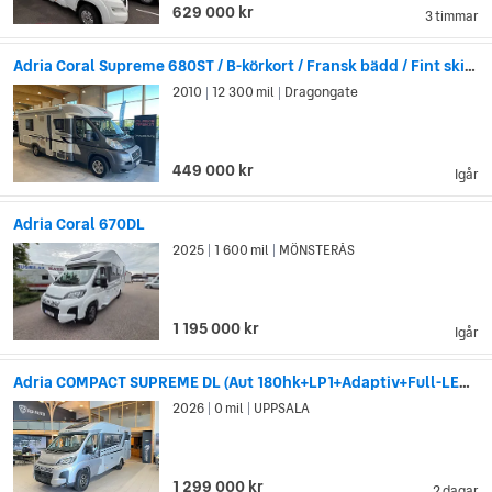
629 000 kr
3 timmar
Adria Coral Supreme 680ST / B-körkort / Fransk bädd / Fint skick
2010
12 300 mil
Dragongate
|
|
449 000 kr
Igår
Adria Coral 670DL
2025
1 600 mil
MÖNSTERÅS
|
|
1 195 000 kr
Igår
Adria COMPACT SUPREME DL (Aut 180hk+LP1+Adaptiv+Full-LED+Elhandbroms)
2026
0 mil
UPPSALA
|
|
1 299 000 kr
2 dagar