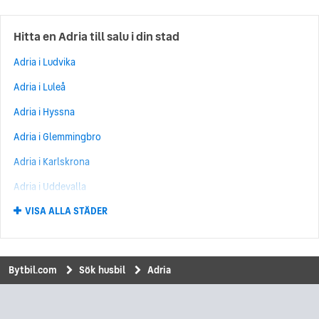
Hitta en Adria till salu i din stad
Adria i Ludvika
Adria i Luleå
Adria i Hyssna
Adria i Glemmingbro
Adria i Karlskrona
Adria i Uddevalla
VISA ALLA STÄDER
Adria i Karlstad
Adria i Munkedal
Adria i Upplands Väsby
Bytbil.com
Sök husbil
Adria
Adria i Borlänge
Adria i Kungsängen