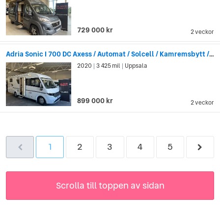
729 000 kr
2 veckor
Adria Sonic I 700 DC Axess / Automat / Solcell / Kamremsbytt / Taksän
2020
3 425 mil
Uppsala
|
|
899 000 kr
2 veckor
1
2
3
4
5
Scrolla till toppen av sidan