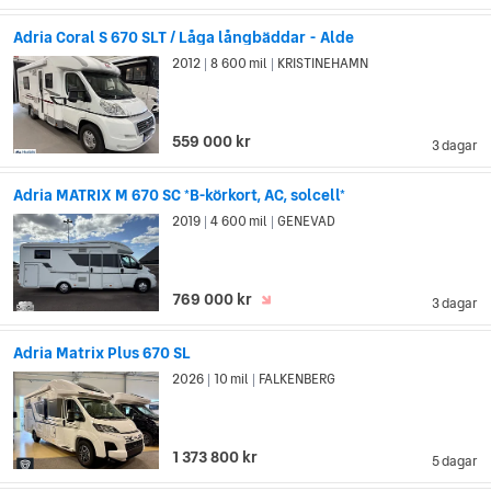
Adria Coral S 670 SLT / Låga långbäddar - Alde
2012
8 600 mil
KRISTINEHAMN
|
|
559 000 kr
3 dagar
Adria MATRIX M 670 SC *B-körkort, AC, solcell*
2019
4 600 mil
GENEVAD
|
|
769 000 kr
3 dagar
Adria Matrix Plus 670 SL
2026
10 mil
FALKENBERG
|
|
1 373 800 kr
5 dagar