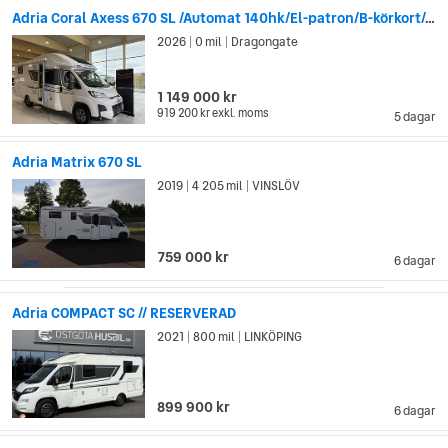
Adria Coral Axess 670 SL /Automat 140hk/El-patron/B-körkort/5995kr/mån
2026
0 mil
Dragongate
|
|
1 149 000 kr
919 200 kr
exkl. moms
5 dagar
Adria Matrix 670 SL
2019
4 205 mil
VINSLÖV
|
|
759 000 kr
6 dagar
Adria COMPACT SC // RESERVERAD
2021
800 mil
LINKÖPING
|
|
899 900 kr
6 dagar