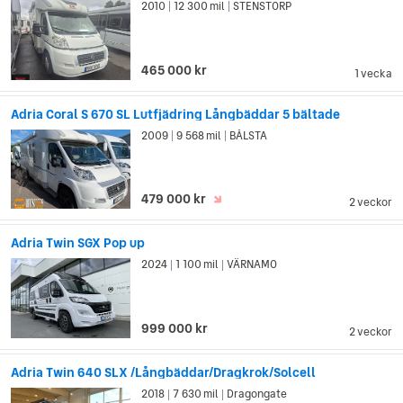
2010
12 300 mil
STENSTORP
|
|
465 000 kr
1 vecka
Adria Coral S 670 SL Lutfjädring Långbäddar 5 bältade
2009
9 568 mil
BÅLSTA
|
|
479 000 kr
2 veckor
Adria Twin SGX Pop up
2024
1 100 mil
VÄRNAMO
|
|
999 000 kr
2 veckor
Adria Twin 640 SLX /Långbäddar/Dragkrok/Solcell
2018
7 630 mil
Dragongate
|
|