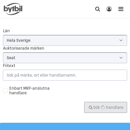
Län
Hela Sverige
Auktoriserade märken
Seat
Fritext
Enbart
Enbart MRF-anslutna
MRF-
handlare
anslutna
handlare
Sök
handlare