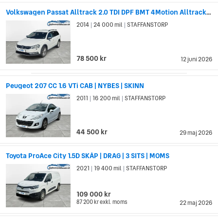
Volkswagen Passat Alltrack 2.0 TDI DPF BMT 4Motion Alltrack | AUTOMAT | SKINN
2014
24 000 mil
STAFFANSTORP
|
|
78 500 kr
12 juni 2026
Peugeot 207 CC 1.6 VTi CAB | NYBES | SKINN
2011
16 200 mil
STAFFANSTORP
|
|
44 500 kr
29 maj 2026
Toyota ProAce City 1.5D SKÅP | DRAG | 3 SITS | MOMS
2021
19 400 mil
STAFFANSTORP
|
|
109 000 kr
87 200 kr
exkl. moms
22 maj 2026