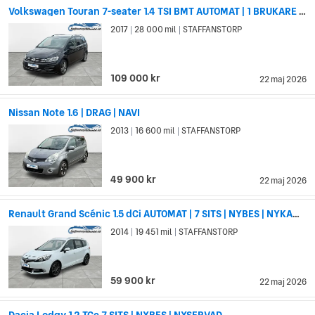
Volkswagen Touran 7-seater 1.4 TSI BMT AUTOMAT | 1 BRUKARE | DRAG
2017
28 000 mil
STAFFANSTORP
|
|
109 000 kr
22 maj 2026
Nissan Note 1.6 | DRAG | NAVI
2013
16 600 mil
STAFFANSTORP
|
|
49 900 kr
22 maj 2026
Renault Grand Scénic 1.5 dCi AUTOMAT | 7 SITS | NYBES | NYKAMREM
2014
19 451 mil
STAFFANSTORP
|
|
59 900 kr
22 maj 2026
Dacia Lodgy 1.2 TCe 7 SITS | NYBES | NYSERVAD