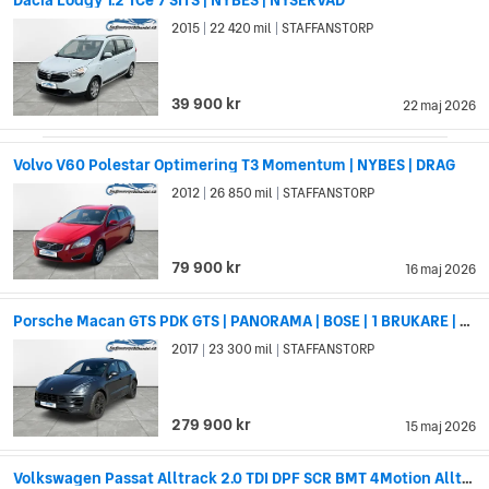
2015
22 420 mil
STAFFANSTORP
|
|
39 900 kr
22 maj 2026
Volvo V60 Polestar Optimering T3 Momentum | NYBES | DRAG
2012
26 850 mil
STAFFANSTORP
|
|
79 900 kr
16 maj 2026
Porsche Macan GTS PDK GTS | PANORAMA | BOSE | 1 BRUKARE | NAVI
2017
23 300 mil
STAFFANSTORP
|
|
279 900 kr
15 maj 2026
Volkswagen Passat Alltrack 2.0 TDI DPF SCR BMT 4Motion Alltrack Euro 6