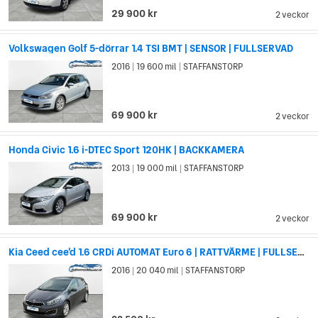
29 900 kr
2 veckor
Volkswagen Golf 5-dörrar 1.4 TSI BMT | SENSOR | FULLSERVAD
2016
19 600 mil
STAFFANSTORP
|
|
69 900 kr
2 veckor
Honda Civic 1.6 i-DTEC Sport 120HK | BACKKAMERA
2013
19 000 mil
STAFFANSTORP
|
|
69 900 kr
2 veckor
Kia Ceed cee'd 1.6 CRDi AUTOMAT Euro 6 | RATTVÄRME | FULLSERVAD
2016
20 040 mil
STAFFANSTORP
|
|