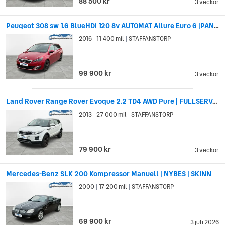
88 500 kr
3 veckor
Peugeot 308 sw 1.6 BlueHDi 120 8v AUTOMAT Allure Euro 6 |PANORAMA|DRAG
2016
11 400 mil
STAFFANSTORP
|
|
99 900 kr
3 veckor
Land Rover Range Rover Evoque 2.2 TD4 AWD Pure | FULLSERVAD
2013
27 000 mil
STAFFANSTORP
|
|
79 900 kr
3 veckor
Mercedes-Benz SLK 200 Kompressor Manuell | NYBES | SKINN
2000
17 200 mil
STAFFANSTORP
|
|
69 900 kr
3 juli 2026