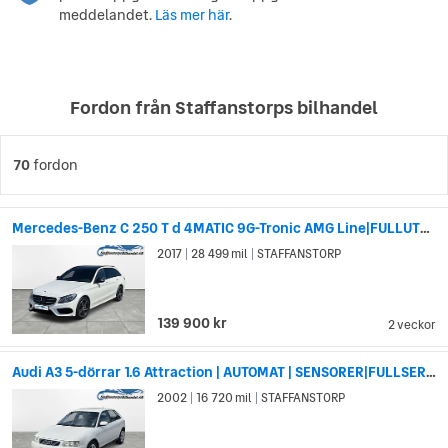
meddelandet.
Läs mer här
.
Fordon från Staffanstorps bilhandel
70
fordon
Mercedes-Benz C 250 T d 4MATIC 9G-Tronic AMG Line|FULLUTRUSTAD|FULLSERV
2017
28 499 mil
STAFFANSTORP
|
|
139 900 kr
2 veckor
Audi A3 5-dörrar 1.6 Attraction | AUTOMAT | SENSORER|FULLSERVAD
2002
16 720 mil
STAFFANSTORP
|
|