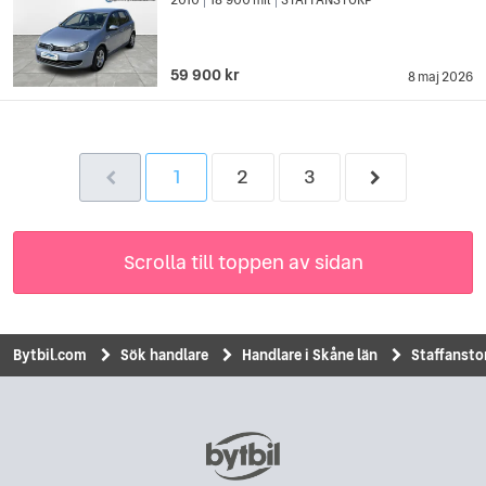
|
|
59 900 kr
8 maj 2026
1
2
3
Scrolla till toppen av sidan
Bytbil.com
Sök handlare
Handlare i Skåne län
Staffansto