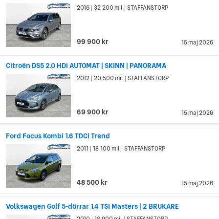
2016
32 200 mil
STAFFANSTORP
|
|
99 900 kr
15 maj 2026
Citroën DS5 2.0 HDi AUTOMAT | SKINN | PANORAMA
2012
20 500 mil
STAFFANSTORP
|
|
69 900 kr
15 maj 2026
Ford Focus Kombi 1.6 TDCi Trend
2011
18 100 mil
STAFFANSTORP
|
|
48 500 kr
15 maj 2026
Volkswagen Golf 5-dörrar 1.4 TSI Masters | 2 BRUKARE
2010
18 900 mil
STAFFANSTORP