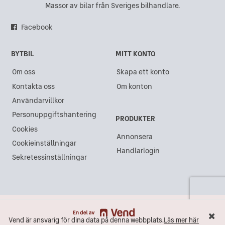
Massor av bilar från Sveriges bilhandlare.
Facebook
BYTBIL
MITT KONTO
Om oss
Skapa ett konto
Kontakta oss
Om konton
Användarvillkor
Personuppgiftshantering
PRODUKTER
Cookies
Annonsera
Cookieinställningar
Handlarlogin
Sekretessinställningar
Vend är ansvarig för dina data på denna webbplats.
Läs mer här
Vend är ansvarig för dina data på denna webbplats.
Läs mer här