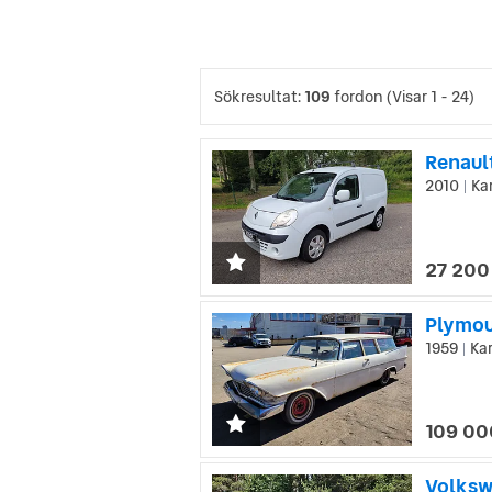
Sökresultat:
109
fordon
(Visar 1 - 24)
Renaul
2010
Kar
|
27 200
Plymou
1959
Kar
|
109 00
Volksw