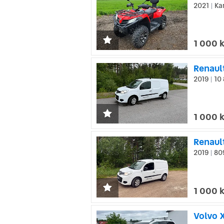
2021
Kar
|
1 000 
Renault
2019
10 
|
1 000 
Renault
2019
809
|
1 000 
Volvo 