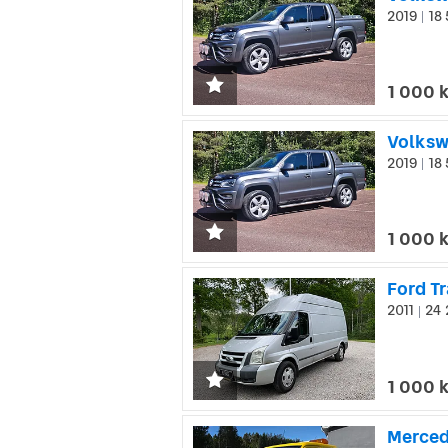
2019
18 
|
1 000 
Volksw
2019
18 
|
1 000 
Ford T
2011
24 
|
1 000 
Merced