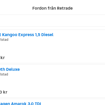
Fordon från Retrade
t Kangoo Express 1,5 Diesel
lstad
 kr
th Deluxe
lstad
0 kr
agen Amarok 3.0 TDI