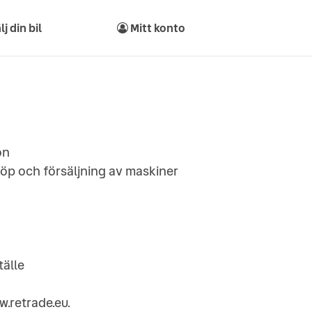
lj din bil
Mitt konto
on
öp och försäljning av maskiner
tälle
w.retrade.eu.