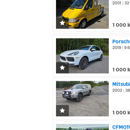
2001
32 
|
1 000 
Porsch
2019
9 6
|
1 000 
Mitsub
2002
38
|
1 000 
CFMOT