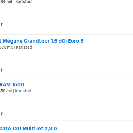
284 mil
Karlstad
|
kr
t Mégane Grandtour 1.5 dCi Euro 5
379 mil
Karlstad
|
kr
 RAM 1500
859 mil
Karlstad
|
kr
cato 130 MultiJet 2,3 D