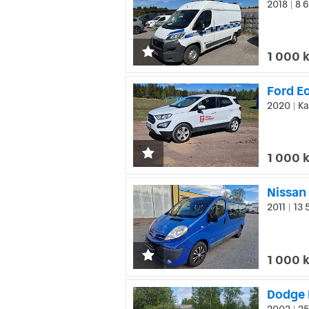
2018
8 6
|
1 000 
Ford E
2020
Ka
|
1 000 
Nissan
2011
13 
|
1 000 
Dodge 
2002
25