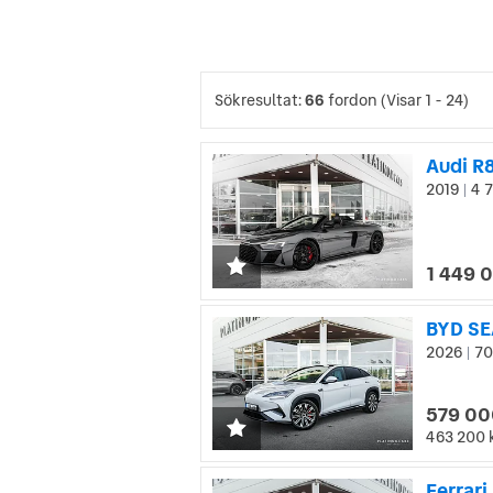
Sökresultat:
66
fordon
(Visar 1 - 24)
Audi R
2019
4 7
|
1 449 
BYD SE
2026
70
|
579 00
463 200 