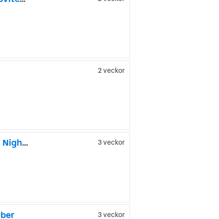
2 veckor
Porsche Cayenne E-Hybrid Coupé / Sv.Såld / HUD / Massage / Night Vision
3 veckor
iber
3 veckor