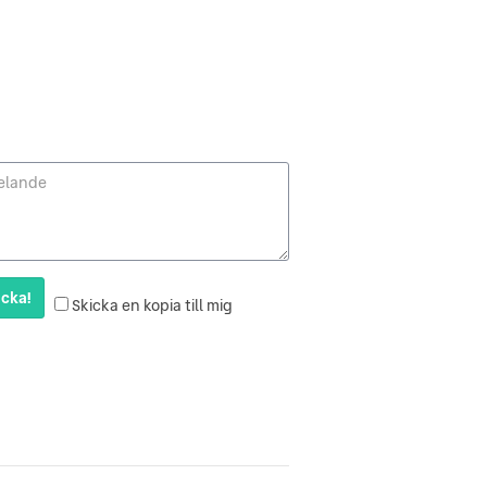
cka!
Skicka en kopia till mig