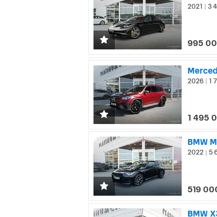
2021
3 4
|
995 00
2026
1 
|
1 495 
BMW M2
2022
5 
|
519 00
BMW X3