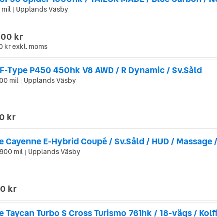
 mil
Upplands Väsby
|
000 kr
0 kr
exkl. moms
 F-Type P450 450hk V8 AWD / R Dynamic / Sv.Såld
00 mil
Upplands Väsby
|
0 kr
900 mil
Upplands Väsby
|
0 kr
 Taycan Turbo S Cross Turismo 761hk / 18-vägs / Kolf