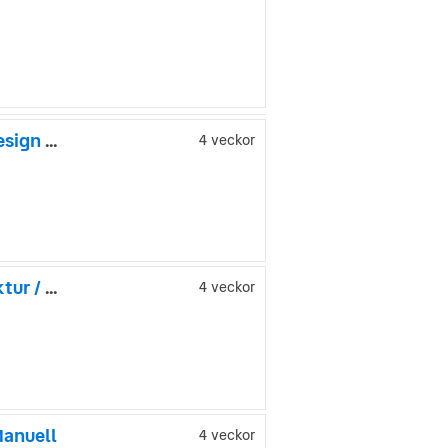
Porsche Panamera Turbo S E-Hybrid Techart 770hk / SportDesign / SPEC
4 veckor
Mercedes-Benz G 450 d AMG 367hk 2025 / Sv.såld / Manufaktur / Burmes
4 veckor
Manuell
4 veckor