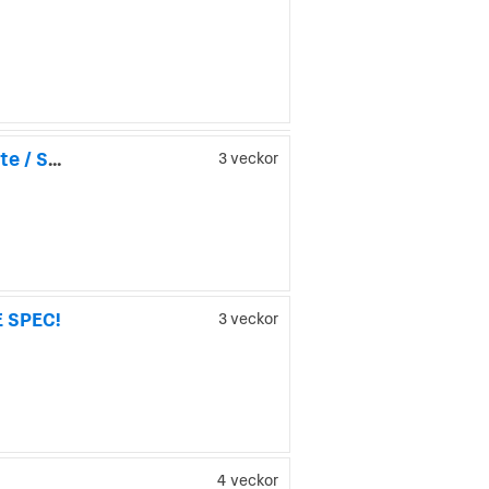
Mercedes-Benz GLS 580 4MATIC Grand Edition / AMG Ultimate / SE SPEC
3 veckor
E SPEC!
3 veckor
4 veckor