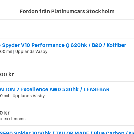
Fordon från Platinumcars Stockholm
8 Spyder V10 Performance Q 620hk / B&O / Kolfiber
00 mil
Upplands Väsby
|
000 kr
ALION 7 Excellence AWD 530hk / LEASEBAR
0 mil
Upplands Väsby
|
0 kr
kr
exkl. moms