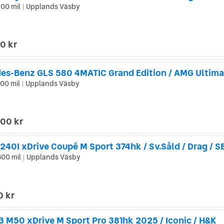
00 mil
Upplands Väsby
|
0 kr
700 mil
Upplands Väsby
|
000 kr
40I xDrive Coupé M Sport 374hk / Sv.Såld / Drag / S
600 mil
Upplands Väsby
|
0 kr
 M50 xDrive M Sport Pro 381hk 2025 / Iconic / H&K