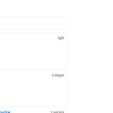
Igår
3 dagar
Ferrari SF90 Spider 1000hk / TAILOR MADE / Blue Carbon / Novitec Lift / PPF
2 veckor