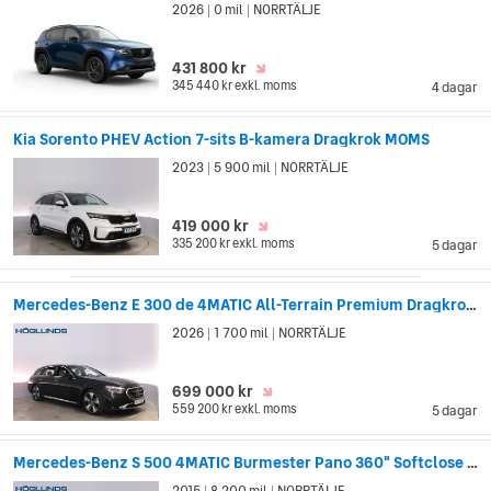
2026
0 mil
NORRTÄLJE
|
|
431 800 kr
345 440 kr
exkl. moms
4 dagar
Kia Sorento PHEV Action 7-sits B-kamera Dragkrok MOMS
2023
5 900 mil
NORRTÄLJE
|
|
419 000 kr
335 200 kr
exkl. moms
5 dagar
Mercedes-Benz E 300 de 4MATIC All-Terrain Premium Dragkrok V-hjul
2026
1 700 mil
NORRTÄLJE
|
|
699 000 kr
559 200 kr
exkl. moms
5 dagar
Mercedes-Benz S 500 4MATIC Burmester Pano 360" Softclose Välutrustad
2015
8 200 mil
NORRTÄLJE