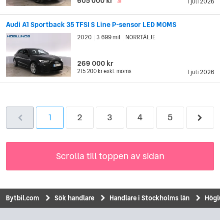
605 000 kr
1 juli 2026
Audi A1 Sportback 35 TFSI S Line P-sensor LED MOMS
2020
3 699 mil
NORRTÄLJE
|
|
269 000 kr
215 200 kr
exkl. moms
1 juli 2026
1
2
3
4
5
Scrolla till toppen av sidan
Bytbil.com
Sök handlare
Handlare i Stockholms län
Högl