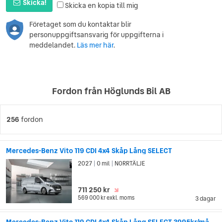
Skicka!
Skicka en kopia till mig
Företaget som du kontaktar blir
personuppgiftsansvarig för uppgifterna i
meddelandet.
Läs mer här
.
Fordon från Höglunds Bil AB
256
fordon
Mercedes-Benz Vito 119 CDI 4x4 Skåp Lång SELECT
2027
0 mil
NORRTÄLJE
|
|
711 250 kr
569 000 kr
exkl. moms
3 dagar
Mercedes-Benz Vito 119 CDI 4x4 Skåp Lång SELECT 3995kr/månaden