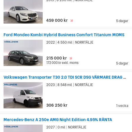
|
|
459 000 kr
5 dagar
Ford Mondeo Kombi Hybrid Business Comfort Titanium MOMS
2022
4 550 mil
NORRTÄLJE
|
|
215 000 kr
172 000 kr
exkl. moms
5 dagar
Volkswagen Transporter T30 2.0 TDI SCR DSG VÄRMARE DRAG MOMS
2023
8 548 mil
NORRTÄLJE
|
|
306 250 kr
1 vecka
Mercedes-Benz A 250e AMG Night Edition 4.95% RÄNTA
2027
0 mil
NORRTÄLJE
|
|