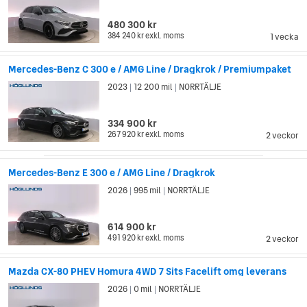
480 300 kr
384 240 kr
exkl. moms
1 vecka
Mercedes-Benz C 300 e / AMG Line / Dragkrok / Premiumpaket
2023
12 200 mil
NORRTÄLJE
|
|
334 900 kr
267 920 kr
exkl. moms
2 veckor
Mercedes-Benz E 300 e / AMG Line / Dragkrok
2026
995 mil
NORRTÄLJE
|
|
614 900 kr
491 920 kr
exkl. moms
2 veckor
Mazda CX-80 PHEV Homura 4WD 7 Sits Facelift omg leverans
2026
0 mil
NORRTÄLJE
|
|