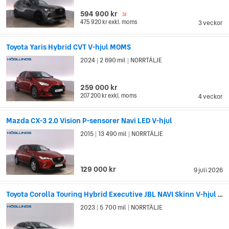
594 900 kr
475 920 kr
exkl. moms
3 veckor
Toyota Yaris Hybrid CVT V-hjul MOMS
2024
2 690 mil
NORRTÄLJE
|
|
259 000 kr
207 200 kr
exkl. moms
4 veckor
Mazda CX-3 2.0 Vision P-sensorer Navi LED V-hjul
2015
13 490 mil
NORRTÄLJE
|
|
129 000 kr
9 juli 2026
Toyota Corolla Touring Hybrid Executive JBL NAVI Skinn V-hjul MOMS
2023
5 700 mil
NORRTÄLJE
|
|