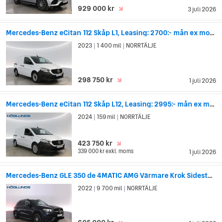
929 000 kr
3 juli 2026
Mercedes-Benz eCitan 112 Skåp L1, Leasing: 2700:- mån ex moms
2023
1 400 mil
NORRTÄLJE
|
|
298 750 kr
1 juli 2026
Mercedes-Benz eCitan 112 Skåp L12, Leasing: 2995:- mån ex moms
2024
159 mil
NORRTÄLJE
|
|
423 750 kr
339 000 kr
exkl. moms
1 juli 2026
Mercedes-Benz GLE 350 de 4MATIC AMG Värmare Krok Sidesteps
2022
9 700 mil
NORRTÄLJE
|
|