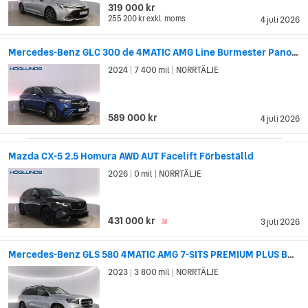
319 000 kr
255 200 kr
exkl. moms
4 juli 2026
Mercedes-Benz GLC 300 de 4MATIC AMG Line Burmester Pano Headup Skinn
2024
7 400 mil
NORRTÄLJE
|
|
589 000 kr
4 juli 2026
Mazda CX-5 2.5 Homura AWD AUT Facelift Förbeställd
2026
0 mil
NORRTÄLJE
|
|
431 000 kr
3 juli 2026
Mercedes-Benz GLS 580 4MATIC AMG 7-SITS PREMIUM PLUS BURMESTER INK V-HJUL
2023
3 800 mil
NORRTÄLJE
|
|