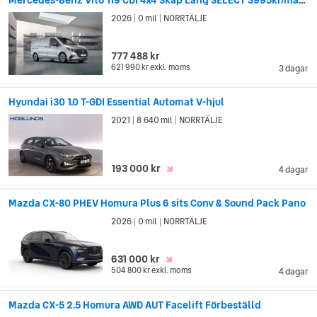
2026
0 mil
NORRTÄLJE
|
|
777 488 kr
621 990 kr
exkl. moms
3 dagar
Hyundai i30 1.0 T-GDI Essential Automat V-hjul
2021
8 640 mil
NORRTÄLJE
|
|
193 000 kr
4 dagar
Mazda CX-80 PHEV Homura Plus 6 sits Conv & Sound Pack Pano
2026
0 mil
NORRTÄLJE
|
|
631 000 kr
504 800 kr
exkl. moms
4 dagar
Mazda CX-5 2.5 Homura AWD AUT Facelift Förbeställd