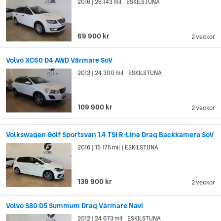
2016
26 143 mil
ESKILSTUNA
|
|
69 900 kr
2 veckor
Volvo XC60 D4 AWD Värmare SoV
2013
24 300 mil
ESKILSTUNA
|
|
109 900 kr
2 veckor
Volkswagen Golf Sportsvan 1.4 TSI R-Line Drag Backkamera SoV
2016
15 175 mil
ESKILSTUNA
|
|
139 900 kr
2 veckor
Volvo S80 D5 Summum Drag Värmare Navi
2012
24 673 mil
ESKILSTUNA
|
|