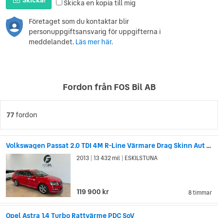
Skicka en kopia till mig
Företaget som du kontaktar blir
personuppgiftsansvarig för uppgifterna i
meddelandet.
Läs mer här
.
Fordon från FOS Bil AB
77
fordon
Volkswagen Passat 2.0 TDI 4M R-Line Värmare Drag Skinn Aut Backkamera SoV
2013
13 432 mil
ESKILSTUNA
|
|
119 900 kr
8 timmar
Opel Astra 1.4 Turbo Rattvärme PDC SoV