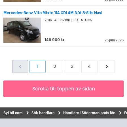
Mercedes-Benz Vito Mixto 114 CDI 4M 3.0t 5-Sits Navi
2016
41 082 mil
ESKILSTUNA
|
|
149 900 kr
25 juni 2026
1
2
3
4
Scrolla till toppen av sidan
Bytbil.com
Sök handlare
Handlare i Södermanlands län
F