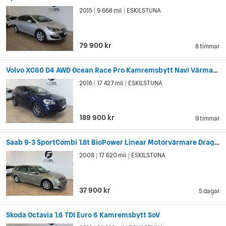
2015
9 668 mil
ESKILSTUNA
|
|
79 900 kr
8 timmar
Volvo XC60 D4 AWD Ocean Race Pro Kamremsbytt Navi Värmare Drag
2016
17 427 mil
ESKILSTUNA
|
|
189 900 kr
9 timmar
Saab 9-3 SportCombi 1.8t BioPower Linear Motorvärmare Drag SoV
2008
17 620 mil
ESKILSTUNA
|
|
37 900 kr
5 dagar
Skoda Octavia 1.6 TDI Euro 6 Kamremsbytt SoV