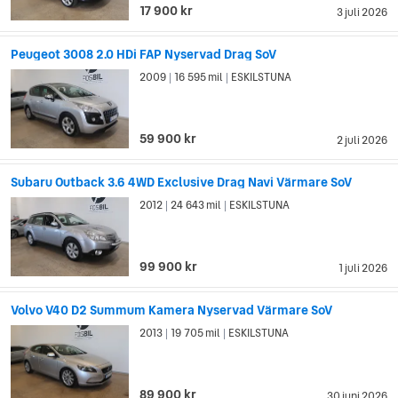
17 900 kr
3 juli 2026
Peugeot 3008 2.0 HDi FAP Nyservad Drag SoV
2009
16 595 mil
ESKILSTUNA
|
|
59 900 kr
2 juli 2026
Subaru Outback 3.6 4WD Exclusive Drag Navi Värmare SoV
2012
24 643 mil
ESKILSTUNA
|
|
99 900 kr
1 juli 2026
Volvo V40 D2 Summum Kamera Nyservad Värmare SoV
2013
19 705 mil
ESKILSTUNA
|
|
89 900 kr
30 juni 2026