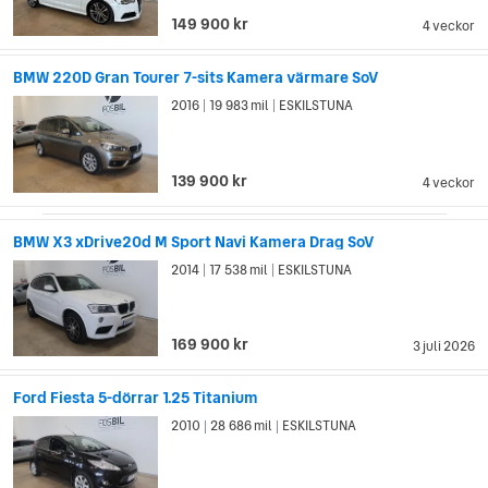
149 900 kr
4 veckor
BMW 220D Gran Tourer 7-sits Kamera värmare SoV
2016
19 983 mil
ESKILSTUNA
|
|
139 900 kr
4 veckor
BMW X3 xDrive20d M Sport Navi Kamera Drag SoV
2014
17 538 mil
ESKILSTUNA
|
|
169 900 kr
3 juli 2026
Ford Fiesta 5-dörrar 1.25 Titanium
2010
28 686 mil
ESKILSTUNA
|
|