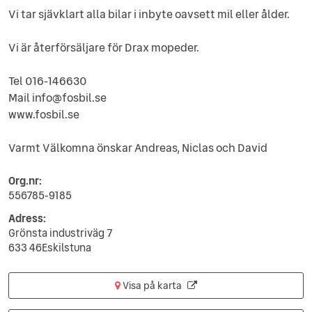
Vi tar sjävklart alla bilar i inbyte oavsett mil eller ålder.
Vi är återförsäljare för Drax mopeder.
Tel 016-146630
Mail info@fosbil.se
www.fosbil.se
Varmt Välkomna önskar Andreas, Niclas och David
Org.nr:
556785-9185
Adress:
Grönsta industriväg 7
633 46Eskilstuna
Visa på karta