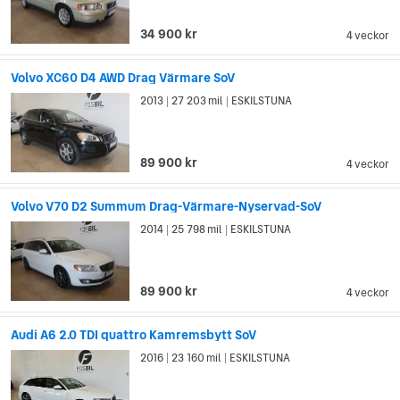
34 900 kr
4 veckor
Volvo XC60 D4 AWD Drag Värmare SoV
2013
27 203 mil
ESKILSTUNA
|
|
89 900 kr
4 veckor
Volvo V70 D2 Summum Drag-Värmare-Nyservad-SoV
2014
25 798 mil
ESKILSTUNA
|
|
89 900 kr
4 veckor
Audi A6 2.0 TDI quattro Kamremsbytt SoV
2016
23 160 mil
ESKILSTUNA
|
|