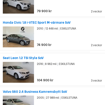
79 900 kr
2 veckor
Honda Civic 1.8 i-VTEC Sport M-värmare SoV
2010
12 448 mil
ESKILSTUNA
|
|
74 900 kr
2 veckor
Seat Leon 1.2 TSI Style SoV
2016
8 962 mil
ESKILSTUNA
|
|
104 900 kr
3 veckor
Volvo S60 2.4 Business Kamremsbytt SoV
2005
27 989 mil
ESKILSTUNA
|
|