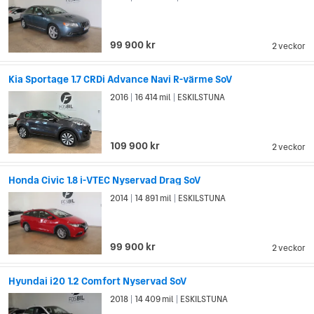
99 900 kr
2 veckor
Kia Sportage 1.7 CRDi Advance Navi R-värme SoV
2016
16 414 mil
ESKILSTUNA
|
|
109 900 kr
2 veckor
Honda Civic 1.8 i-VTEC Nyservad Drag SoV
2014
14 891 mil
ESKILSTUNA
|
|
99 900 kr
2 veckor
Hyundai i20 1.2 Comfort Nyservad SoV
2018
14 409 mil
ESKILSTUNA
|
|