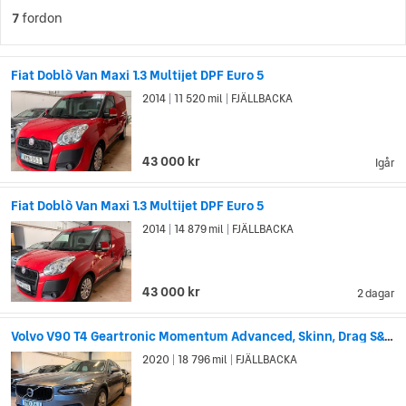
7
fordon
Fiat Doblò Van Maxi 1.3 Multijet DPF Euro 5
2014
11 520 mil
FJÄLLBACKA
|
|
43 000 kr
Igår
Fiat Doblò Van Maxi 1.3 Multijet DPF Euro 5
2014
14 879 mil
FJÄLLBACKA
|
|
43 000 kr
2 dagar
Volvo V90 T4 Geartronic Momentum Advanced, Skinn, Drag S&V hjul
2020
18 796 mil
FJÄLLBACKA
|
|