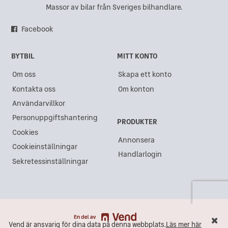
Massor av bilar från Sveriges bilhandlare.
Facebook
BYTBIL
MITT KONTO
Om oss
Skapa ett konto
Kontakta oss
Om konton
Användarvillkor
Personuppgiftshantering
PRODUKTER
Cookies
Annonsera
Cookieinställningar
Handlarlogin
Sekretessinställningar
Vend är ansvarig för dina data på denna webbplats.
Läs mer här
Vend är ansvarig för dina data på denna webbplats.
Läs mer här