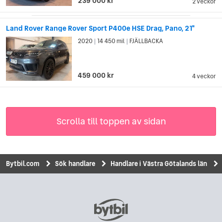
239 000 kr
2 veckor
Land Rover Range Rover Sport P400e HSE Drag, Pano, 21"
2020
14 450 mil
FJÄLLBACKA
|
|
459 000 kr
4 veckor
Scrolla till toppen av sidan
Bytbil.com
Sök handlare
Handlare i Västra Götalands län