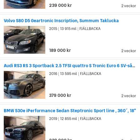
239 000 kr
2 veckor
Volvo S80 D5 Geartronic Inscription, Summum Taklucka
2015
13 915 mil
FJÄLLBACKA
|
|
189 000 kr
2 veckor
Audi RS3 RS 3 Sportback 2.5 TFSI quattro S Tronic Euro 6 SV-såld
2016
13 595 mil
FJÄLLBACKA
|
|
379 000 kr
2 veckor
BMW 530e iPerformance Sedan Steptronic Sport line , 360´, 18"
2019
12 855 mil
FJÄLLBACKA
|
|