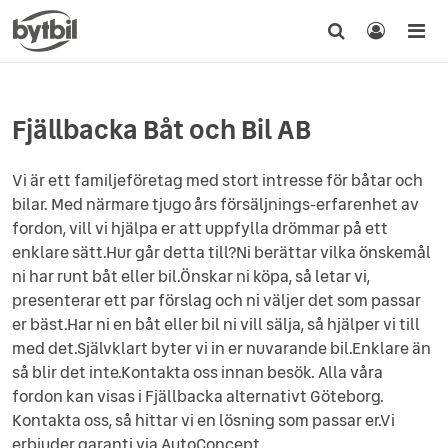
Fjällbacka Båt och Bil AB
Vi är ett familjeföretag med stort intresse för båtar och
bilar. Med närmare tjugo års försäljnings-erfarenhet av
fordon, vill vi hjälpa er att uppfylla drömmar på ett
enklare sätt.Hur går detta till?Ni berättar vilka önskemål
ni har runt båt eller bil.Önskar ni köpa, så letar vi,
presenterar ett par förslag och ni väljer det som passar
er bäst.Har ni en båt eller bil ni vill sälja, så hjälper vi till
med det.Självklart byter vi in er nuvarande bil.Enklare än
så blir det inte.Kontakta oss innan besök. Alla våra
fordon kan visas i Fjällbacka alternativt Göteborg.
Kontakta oss, så hittar vi en lösning som passar er.Vi
erbjuder garanti via AutoConcept.