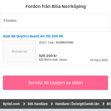
Fordon från Bilia Norrköping
1
fordon
Audi A6 Quattro Avant 40 TDI 204 HK
2021
1 mil
NORRKÖPING
|
|
Bild saknas
526 200 kr
420 960 kr
exkl. moms
10 mars 2021
Scrolla till toppen av sidan
Bytbil.com
Sök handlare
Handlare i Östergötlands län
Bi