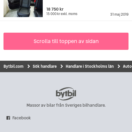
18 750 kr
15 000 kr
exkl. moms
31 maj 2019
Scrolla till toppen av sidan
Bytbil.com
Sök handlare
Handlare i Stockholms län
Auto
Massor av bilar från Sveriges bilhandlare.
Facebook