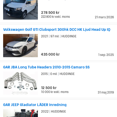
278 500 kr
222 800 kr
exkl. moms
21 mars 2026
Volkswagen Golf GTI Clubsport 300hk DCC HK Ljud Head Up IQ
2021
97 mil
HUDDINGE
|
|
435 000 kr
1 sep. 2025
GAR JBA Long Tube Headers 2010-2015 Camaro SS
2015
0 mil
HUDDINGE
|
|
12 500 kr
10 000 kr
exkl. moms
31 maj 2019
GAR JEEP Gladiator LÄDER Inredning
2022
HUDDINGE
|