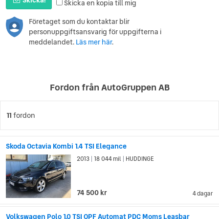
Skicka en kopia till mig
Företaget som du kontaktar blir
personuppgiftsansvarig för uppgifterna i
meddelandet.
Läs mer här
.
Fordon från AutoGruppen AB
11
fordon
Skoda Octavia Kombi 1.4 TSI Elegance
2013
18 044 mil
HUDDINGE
|
|
74 500 kr
4 dagar
Volkswagen Polo 1.0 TSI OPF Automat PDC Moms Leasbar