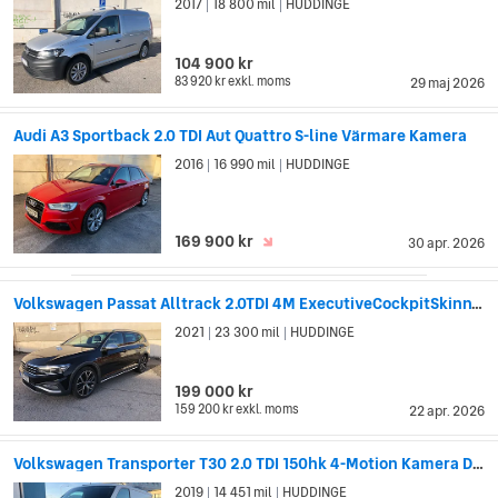
2017
18 800 mil
HUDDINGE
|
|
104 900 kr
83 920 kr
exkl. moms
29 maj 2026
Audi A3 Sportback 2.0 TDI Aut Quattro S-line Värmare Kamera
2016
16 990 mil
HUDDINGE
|
|
169 900 kr
30 apr. 2026
Volkswagen Passat Alltrack 2.0TDI 4M ExecutiveCockpitSkinnVärmareDragMom
2021
23 300 mil
HUDDINGE
|
|
199 000 kr
159 200 kr
exkl. moms
22 apr. 2026
Volkswagen Transporter T30 2.0 TDI 150hk 4-Motion Kamera Drag Lång 3 -Sits
2019
14 451 mil
HUDDINGE
|
|