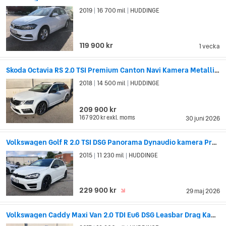
2019
16 700 mil
HUDDINGE
|
|
119 900 kr
1 vecka
Skoda Octavia RS 2.0 TSI Premium Canton Navi Kamera Metallik DCC
2018
14 500 mil
HUDDINGE
|
|
209 900 kr
167 920 kr
exkl. moms
30 juni 2026
Volkswagen Golf R 2.0 TSI DSG Panorama Dynaudio kamera Pretoria
2015
11 230 mil
HUDDINGE
|
|
229 900 kr
29 maj 2026
Volkswagen Caddy Maxi Van 2.0 TDI Eu6 DSG Leasbar Drag Kamera