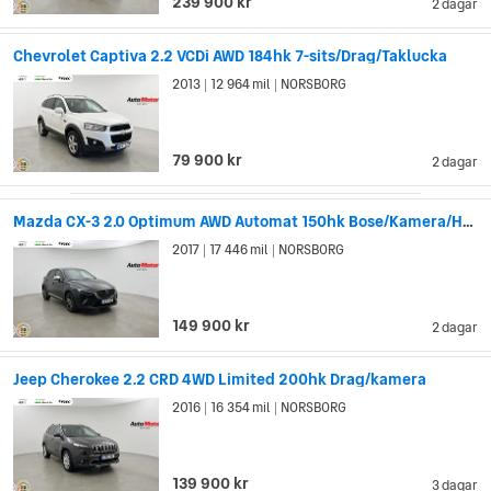
239 900 kr
2 dagar
Chevrolet Captiva 2.2 VCDi AWD 184hk 7-sits/Drag/Taklucka
2013
12 964 mil
NORSBORG
|
|
79 900 kr
2 dagar
Mazda CX-3 2.0 Optimum AWD Automat 150hk Bose/Kamera/HuD
2017
17 446 mil
NORSBORG
|
|
149 900 kr
2 dagar
Jeep Cherokee 2.2 CRD 4WD Limited 200hk Drag/kamera
2016
16 354 mil
NORSBORG
|
|
139 900 kr
3 dagar