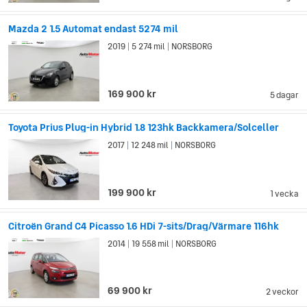
Mazda 2 1.5 Automat endast 5274 mil
2019
5 274 mil
NORSBORG
|
|
169 900 kr
5 dagar
Toyota Prius Plug-in Hybrid 1.8 123hk Backkamera/Solceller
2017
12 248 mil
NORSBORG
|
|
199 900 kr
1 vecka
Citroën Grand C4 Picasso 1.6 HDi 7-sits/Drag/Värmare 116hk
2014
19 558 mil
NORSBORG
|
|
69 900 kr
2 veckor