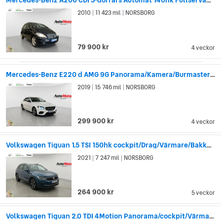
2010
11 423 mil
NORSBORG
|
|
79 900 kr
4 veckor
Mercedes-Benz E220 d AMG 9G Panorama/Kamera/Burmaster 194hk
2019
15 746 mil
NORSBORG
|
|
299 900 kr
4 veckor
Volkswagen Tiguan 1.5 TSI 150hk cockpit/Drag/Värmare/Bakkamera/H&K
2021
7 247 mil
NORSBORG
|
|
264 900 kr
5 veckor
Volkswagen Tiguan 2.0 TDI 4Motion Panorama/cockpit/Värmare/Drag 190hk