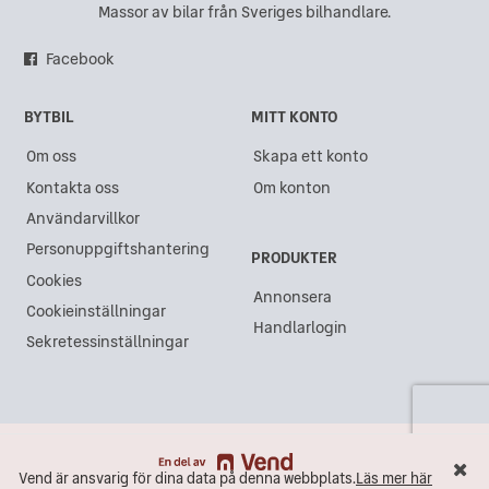
Massor av bilar från Sveriges bilhandlare.
Facebook
BYTBIL
MITT KONTO
Om oss
Skapa ett konto
Kontakta oss
Om konton
Användarvillkor
Personuppgiftshantering
PRODUKTER
Cookies
Annonsera
Cookieinställningar
Handlarlogin
Sekretessinställningar
Vend är ansvarig för dina data på denna webbplats.
Läs mer här
Vend är ansvarig för dina data på denna webbplats.
Läs mer här