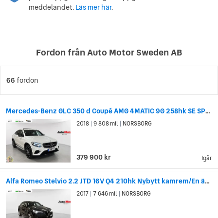
meddelandet.
Läs mer här
.
Fordon från Auto Motor Sweden AB
66
fordon
Mercedes-Benz GLC 350 d Coupé AMG 4MATIC 9G 258hk SE SPEC
2018
9 808 mil
NORSBORG
|
|
379 900 kr
Igår
Alfa Romeo Stelvio 2.2 JTD 16V Q4 210hk Nybytt kamrem/En ägare
2017
7 646 mil
NORSBORG
|
|