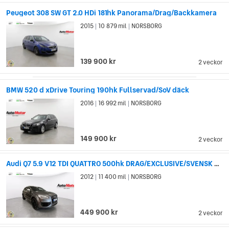
Peugeot 308 SW GT 2.0 HDi 181hk Panorama/Drag/Backkamera
2015
10 879 mil
NORSBORG
|
|
139 900 kr
2 veckor
BMW 520 d xDrive Touring 190hk Fullservad/SoV däck
2016
16 992 mil
NORSBORG
|
|
149 900 kr
2 veckor
Audi Q7 5.9 V12 TDI QUATTRO 500hk DRAG/EXCLUSIVE/SVENSK SÅLD/
2012
11 400 mil
NORSBORG
|
|
449 900 kr
2 veckor