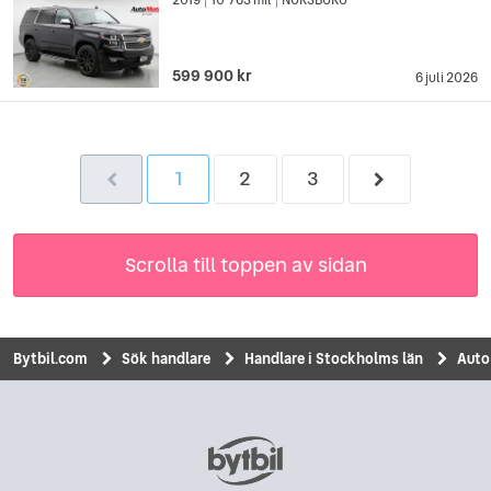
|
|
599 900 kr
6 juli 2026
1
2
3
Scrolla till toppen av sidan
Bytbil.com
Sök handlare
Handlare i Stockholms län
Auto