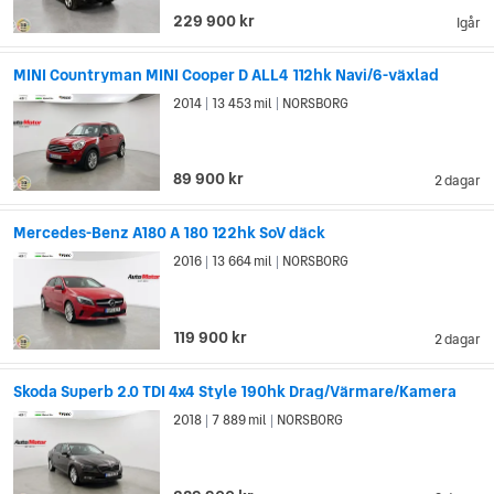
229 900 kr
Igår
MINI Countryman MINI Cooper D ALL4 112hk Navi/6-växlad
2014
13 453 mil
NORSBORG
|
|
89 900 kr
2 dagar
Mercedes-Benz A180 A 180 122hk SoV däck
2016
13 664 mil
NORSBORG
|
|
119 900 kr
2 dagar
Skoda Superb 2.0 TDI 4x4 Style 190hk Drag/Värmare/Kamera
2018
7 889 mil
NORSBORG
|
|