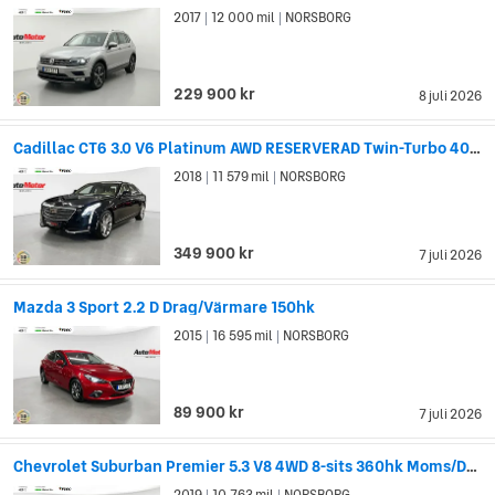
2017
12 000 mil
NORSBORG
|
|
229 900 kr
8 juli 2026
Cadillac CT6 3.0 V6 Platinum AWD RESERVERAD Twin-Turbo 404hp
2018
11 579 mil
NORSBORG
|
|
349 900 kr
7 juli 2026
Mazda 3 Sport 2.2 D Drag/Värmare 150hk
2015
16 595 mil
NORSBORG
|
|
89 900 kr
7 juli 2026
Chevrolet Suburban Premier 5.3 V8 4WD 8-sits 360hk Moms/Drag/Värmare
2019
10 763 mil
NORSBORG