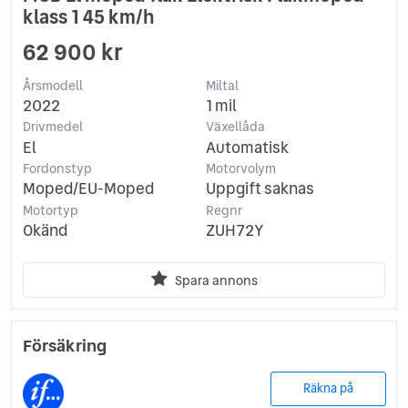
klass 1 45 km/h
62 900 kr
Årsmodell
Miltal
2022
1 mil
Drivmedel
Växellåda
El
Automatisk
Fordonstyp
Motorvolym
Moped/EU-Moped
Uppgift saknas
Motortyp
Regnr
Okänd
ZUH72Y
Spara annons
Försäkring
Räkna på