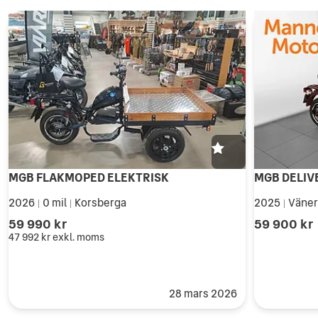
MGB FLAKMOPED ELEKTRISK
MGB DELIV
2026
0 mil
Korsberga
2025
Väner
|
|
|
59 990 kr
59 900 kr
47 992 kr
exkl. moms
28 mars 2026