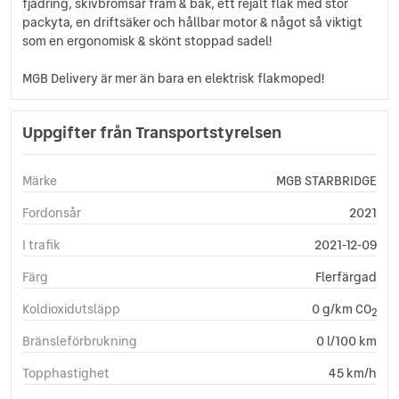
fjädring, skivbromsar fram & bak, ett rejält flak med stor
packyta, en driftsäker och hållbar motor & något så viktigt
som en ergonomisk & skönt stoppad sadel!
MGB Delivery är mer än bara en elektrisk flakmoped!
Uppgifter från Transportstyrelsen
Märke
MGB STARBRIDGE
Fordonsår
2021
I trafik
2021-12-09
Färg
Flerfärgad
Koldioxidutsläpp
0 g/km CO
2
Bränsleförbrukning
0 l/100 km
Topphastighet
45 km/h