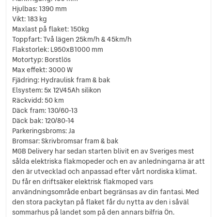
Hjulbas: 1390 mm
Vikt: 183 kg
Maxlast på flaket: 150kg
Toppfart: Två lägen 25km/h & 45km/h
Flakstorlek: L950xB1000 mm
Motortyp: Borstlös
Max effekt: 3000 W
Fjädring: Hydraulisk fram & bak
Elsystem: 5x 12V45Ah silikon
Räckvidd: 50 km
Däck fram: 130/60-13
Däck bak: 120/80-14
Parkeringsbroms: Ja
Bromsar: Skrivbromsar fram & bak
MGB Delivery har sedan starten blivit en av Sveriges mest
sålda elektriska flakmopeder och en av anledningarna är att
den är utvecklad och anpassad efter vårt nordiska klimat.
Du får en driftsäker elektrisk flakmoped vars
användningsområde enbart begränsas av din fantasi. Med
den stora packytan på flaket får du nytta av den i såväl
sommarhus på landet som på den annars bilfria Ön.