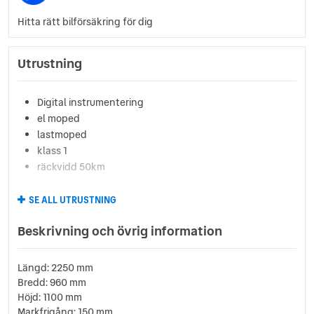
Hitta rätt bilförsäkring för dig
Utrustning
Digital instrumentering
el moped
lastmoped
klass 1
räckvidd 50km
SE ALL UTRUSTNING
Beskrivning och övrig information
Längd: 2250 mm
Bredd: 960 mm
Höjd: 1100 mm
Markfrigång: 150 mm