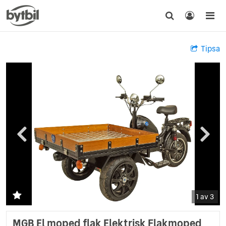
Tipsa
1 av 3
MGB El moped flak Elektrisk Flakmoped