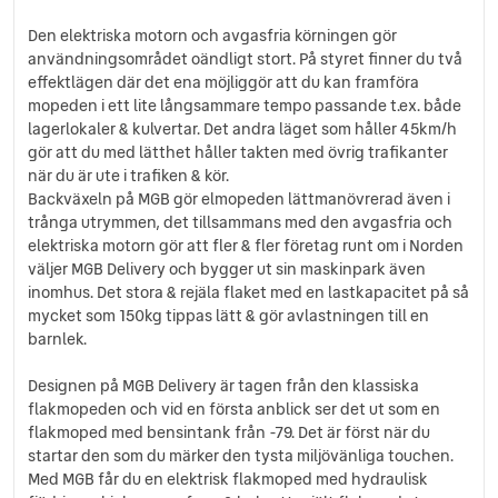
Den elektriska motorn och avgasfria körningen gör
användningsområdet oändligt stort. På styret finner du två
effektlägen där det ena möjliggör att du kan framföra
mopeden i ett lite långsammare tempo passande t.ex. både
lagerlokaler & kulvertar. Det andra läget som håller 45km/h
gör att du med lätthet håller takten med övrig trafikanter
när du är ute i trafiken & kör.
Backväxeln på MGB gör elmopeden lättmanövrerad även i
trånga utrymmen, det tillsammans med den avgasfria och
elektriska motorn gör att fler & fler företag runt om i Norden
väljer MGB Delivery och bygger ut sin maskinpark även
inomhus. Det stora & rejäla flaket med en lastkapacitet på så
mycket som 150kg tippas lätt & gör avlastningen till en
barnlek.
Designen på MGB Delivery är tagen från den klassiska
flakmopeden och vid en första anblick ser det ut som en
flakmoped med bensintank från -79. Det är först när du
startar den som du märker den tysta miljövänliga touchen.
Med MGB får du en elektrisk flakmoped med hydraulisk