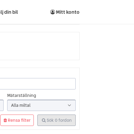
lj din bil
Mitt konto
Mätarställning
Alla miltal
Rensa filter
Sök
0
fordon