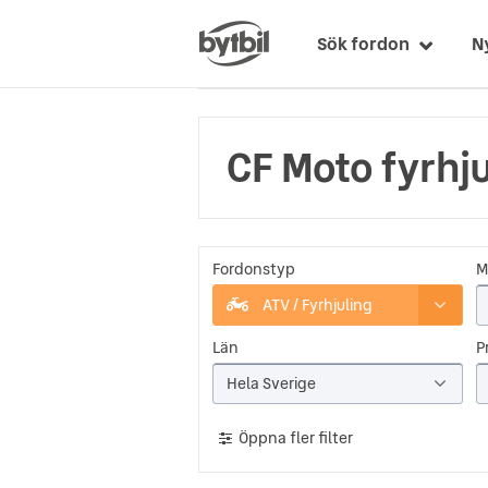
Sök fordon
N
CF Moto fyrhj
Fordonstyp
M
ATV / Fyrhjuling
Län
Pr
Hela Sverige
Öppna fler filter