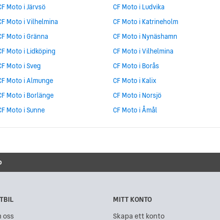
CF Moto i Järvsö
CF Moto i Ludvika
CF Moto i Vilhelmina
CF Moto i Katrineholm
CF Moto i Gränna
CF Moto i Nynäshamn
CF Moto i Lidköping
CF Moto i Vilhelmina
CF Moto i Sveg
CF Moto i Borås
CF Moto i Almunge
CF Moto i Kalix
CF Moto i Borlänge
CF Moto i Norsjö
CF Moto i Sunne
CF Moto i Åmål
o
TBIL
MITT KONTO
 oss
Skapa ett konto