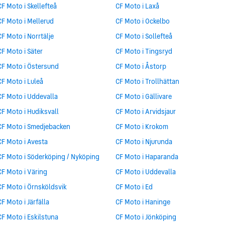
CF Moto i Skellefteå
CF Moto i Laxå
CF Moto i Mellerud
CF Moto i Ockelbo
CF Moto i Norrtälje
CF Moto i Sollefteå
CF Moto i Säter
CF Moto i Tingsryd
CF Moto i Östersund
CF Moto i Åstorp
CF Moto i Luleå
CF Moto i Trollhättan
CF Moto i Uddevalla
CF Moto i Gällivare
CF Moto i Hudiksvall
CF Moto i Arvidsjaur
CF Moto i Smedjebacken
CF Moto i Krokom
CF Moto i Avesta
CF Moto i Njurunda
CF Moto i Söderköping / Nyköping
CF Moto i Haparanda
CF Moto i Väring
CF Moto i Uddevalla
CF Moto i Örnsköldsvik
CF Moto i Ed
CF Moto i Järfälla
CF Moto i Haninge
CF Moto i Eskilstuna
CF Moto i Jönköping