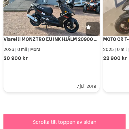
Viarelli MONZTRO EU INK HJÄLM 20900 KR
2026
0 mil
Mora
2025
0 mil
|
|
|
20 900 kr
22 900 kr
7 juli 2019
Scrolla till toppen av sidan