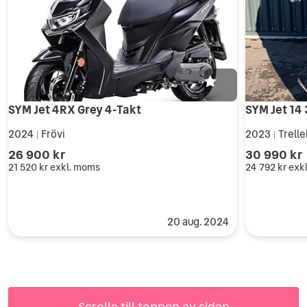
SYM Jet 4RX Grey 4-Takt
SYM Jet 14
2024
Frövi
2023
Trell
|
|
26 900 kr
30 990 kr
21 520 kr
exkl. moms
24 792 kr
exk
20 aug. 2024
Scrolla till toppen av sidan