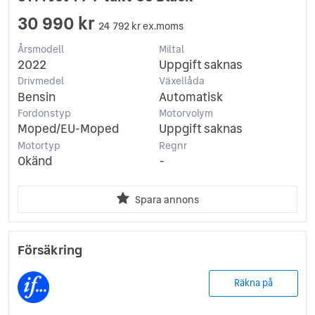
30 990 kr
24 792 kr ex.moms
Årsmodell
Miltal
2022
Uppgift saknas
Drivmedel
Växellåda
Bensin
Automatisk
Fordonstyp
Motorvolym
Moped/EU-Moped
Uppgift saknas
Motortyp
Regnr
Okänd
-
Spara annons
Försäkring
Räkna på