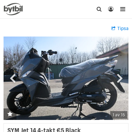
Tipsa
1 av 15
SYM Jet 14 4-takt €5 Black