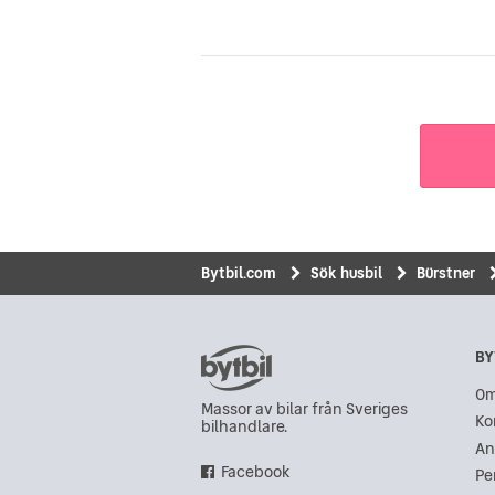
Bytbil.com
Sök husbil
Bürstner
BY
Om
Massor av bilar från Sveriges
Ko
bilhandlare.
An
Facebook
Pe