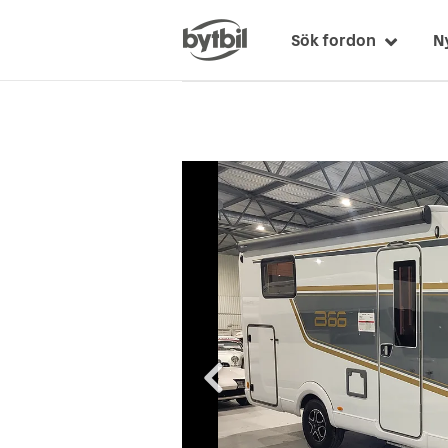
Sök fordon
N