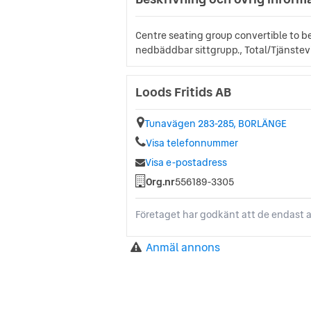
Centre seating group convertible to b
nedbäddbar sittgrupp., Total/Tjänstev
Loods Fritids AB
Tunavägen 283-285, BORLÄNGE
Visa telefonnummer
Visa e-postadress
Org.nr
556189-3305
Företaget har godkänt att de endast a
Anmäl annons