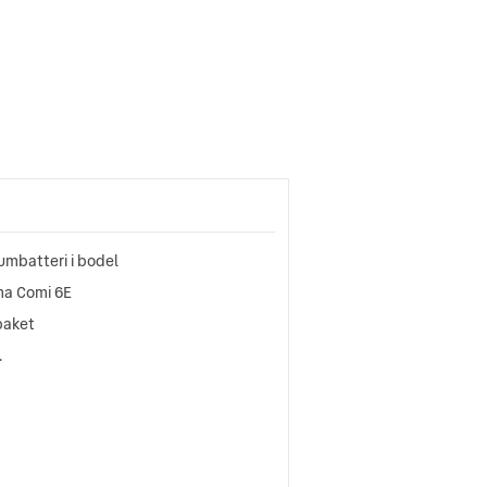
iumbatteri i bodel
ma Comi 6E
paket
.