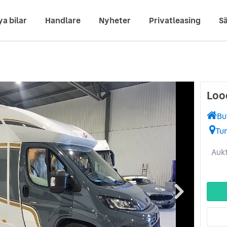
ya bilar
Handlare
Nyheter
Privatleasing
Sä
Loo
Bu
Tu
Aukt