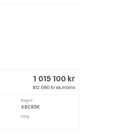
1 015 100 kr
812 080 kr ex.moms
Regnr
XBC85K
Färg