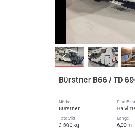
Bürstner B66 / TD 6
Märke
Planlösn
Bürstner
Halvint
Totalvikt
Längd
3 500 kg
6,99 m