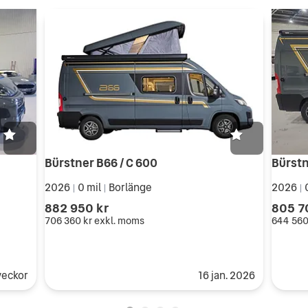
Bürstner B66 / C 600
Bürstn
2026
0 mil
Borlänge
2026
|
|
|
882 950 kr
805 7
706 360 kr
exkl. moms
644 560
veckor
16 jan. 2026