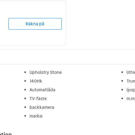
Räkna på
Upholstry Stone
lith
140Hk
Tru
Automatlåda
ljus
TV-fäste
m.m
backkamera
markis
ation