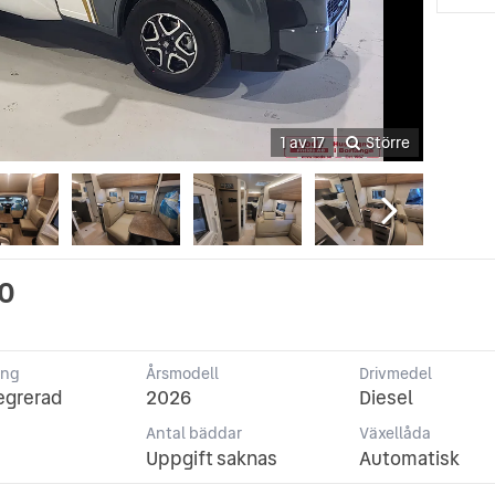
1 av 17
Större
90
ing
Årsmodell
Drivmedel
egrerad
2026
Diesel
Antal bäddar
Växellåda
Uppgift saknas
Automatisk