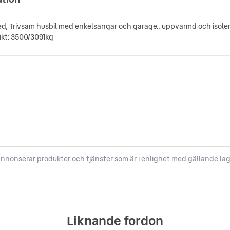
ed, Trivsam husbil med enkelsängar och garage., uppvärmd och isole
ikt: 3500/3091kg
nnonserar produkter och tjänster som är i enlighet med gällande lag
Liknande fordon