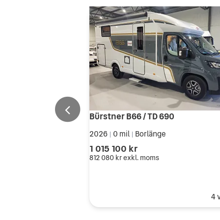
Bürstner B66 / TD 690
2026
0 mil
Borlänge
|
|
1 015 100 kr
812 080 kr
exkl. moms
4 