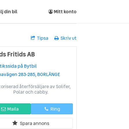
lj din bil
Mitt konto
Tipsa
Skriv ut
ds Fritids AB
tikssida på Bytbil
navägen 283-285, BORLÄNGE
oriserad återförsäljare av Solifer,
Polar och cabby.
Maila
Ring
Spara annons