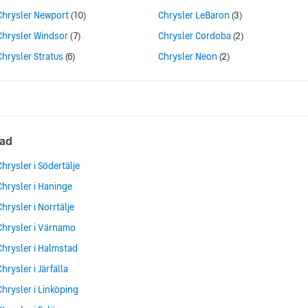
Chrysler Newport
(10)
Chrysler LeBaron
(3)
Chrysler Windsor
(7)
Chrysler Cordoba
(2)
Chrysler Stratus
(6)
Chrysler Neon
(2)
tad
Chrysler i Södertälje
Chrysler i Haninge
Chrysler i Norrtälje
Chrysler i Värnamo
Chrysler i Halmstad
Chrysler i Järfälla
Chrysler i Linköping