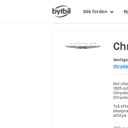
Sök fordon
N
Chr
Vanliga
Chrysle
Det vila
1925 oc
Chrysle
Chrysler
Två eft
designa
attityd.