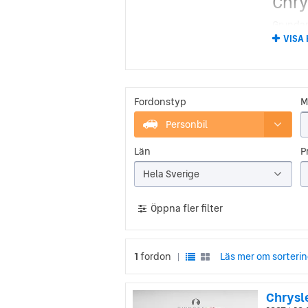
Chry
Grundar
Buick g
VISA
Det var 
Chrysle
startsko
kunde n
Fordonstyp
M
Chry
Personbil
Med sto
oljekri
Län
Pr
undvika
marknad
Hela Sverige
erbjuda 
bästa mö
Öppna fler filter
1
fordon
Läs mer om sorteri
|