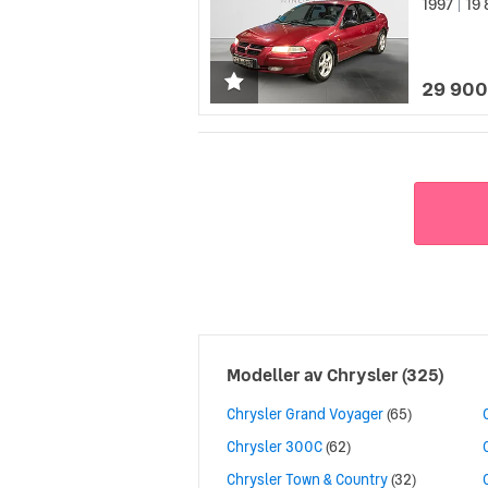
1997
19 
|
29 900
Modeller av
Chrysler
(325)
Chrysler Grand Voyager
(65)
Chrysler 300C
(62)
Chrysler Town & Country
(32)