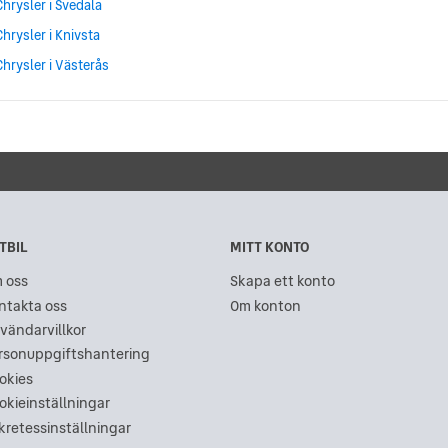
Chrysler i Svedala
Chrysler i Knivsta
Chrysler i Västerås
TBIL
MITT KONTO
 oss
Skapa ett konto
ntakta oss
Om konton
vändarvillkor
rsonuppgiftshantering
okies
okieinställningar
kretessinställningar