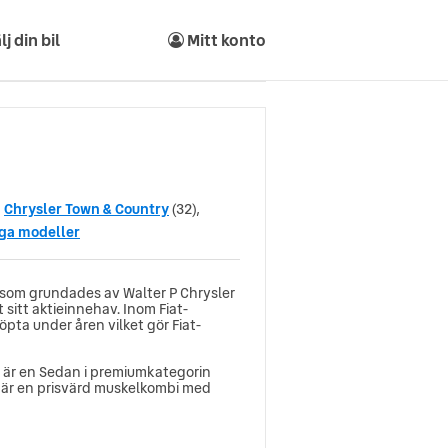
lj din bil
Mitt konto
Chrysler Town & Country
(32),
iga modeller
ag som grundades av Walter P Chrysler
sitt aktieinnehav. Inom Fiat-
pta under åren vilket gör Fiat-
0 är en Sedan i premiumkategorin
0 är en prisvärd muskelkombi med