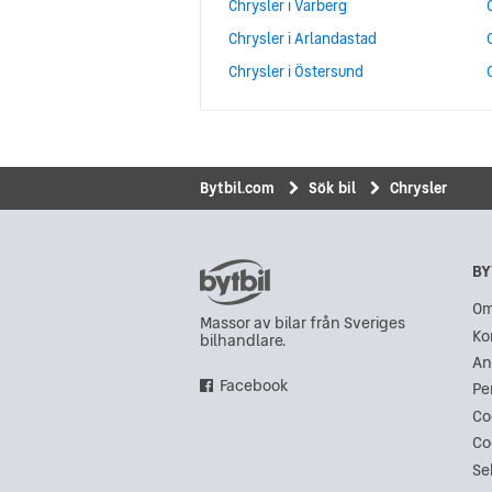
Chrysler i Varberg
Chrysler i Arlandastad
Chrysler i Östersund
Bytbil.com
Sök bil
Chrysler
BY
Om
Massor av bilar från Sveriges
Ko
bilhandlare.
An
Facebook
Pe
Co
Co
Se