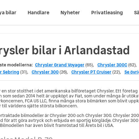
ya bilar
Handlare
Nyheter
Privatleasing
Sä
ysler bilar i Arlandastad
ste modellerna:
Chrysler Grand Voyager
(65),
Chrysler 300C
(62),
r Sebring
(31),
Chrysler 300
(26),
Chrysler PT Cruiser
(22),
Se övr
r en stor stolthet i det amerikanska bilföretaget Chrysler. Ett föret
h som sedan 2014 helt är uppköpt av Fiat, som under många år utökat 
rkoncernen, FCA US LLC, finna många stora bilmärken som blivit uppkö
 till världens sjätte största bilkoncern.
ertraktade bilmodeller är Chrysler 200 och Chrysler 300. Chrysler 20
d för att göra avtryck och erbjuda en sportig körglädje. Chrysler 30
 Bilmodellen har även blivit framröstad till Årets bil i USA.