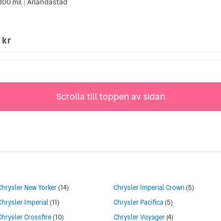
800 mil
Arlandastad
|
 kr
Scrolla till toppen av sidan
Chrysler New Yorker
(14)
Chrysler Imperial Crown
(5)
Chrysler Imperial
(11)
Chrysler Pacifica
(5)
Chrysler Crossfire
(10)
Chrysler Voyager
(4)