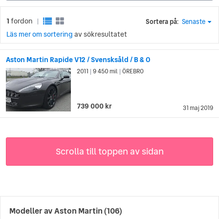
1
fordon
Sortera på:
Senaste
|
Läs mer om sortering
av sökresultatet
Aston Martin Rapide V12 / Svensksåld / B & O
2011
9 450 mil
ÖREBRO
|
|
739 000 kr
31 maj 2019
Scrolla till toppen av sidan
Modeller av
Aston Martin
(106)