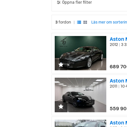
Öppna fler filter
3
fordon
Läs mer om sorteri
|
2012
3 3
|
689 70
Aston 
2011
10 
|
559 90
Aston M