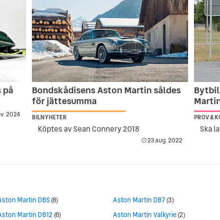
s på
Bondskådisens Aston Martin såldes
Bytbil
för jättesumma
Marti
v. 2024
BILNYHETER
PROV & 
Köptes av Sean Connery 2018
Ska l
23 aug. 2022
Aston Martin DBS
(8)
Aston Martin DB7
(3)
Aston Martin DB12
(6)
Aston Martin Valkyrie
(2)