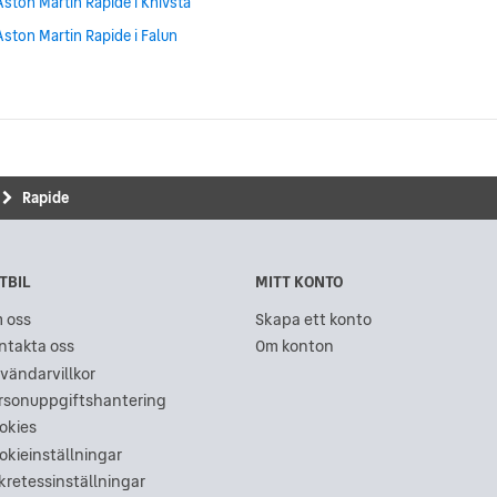
Aston Martin Rapide i Knivsta
Aston Martin Rapide i Falun
Rapide
TBIL
MITT KONTO
 oss
Skapa ett konto
ntakta oss
Om konton
vändarvillkor
rsonuppgiftshantering
okies
okieinställningar
kretessinställningar