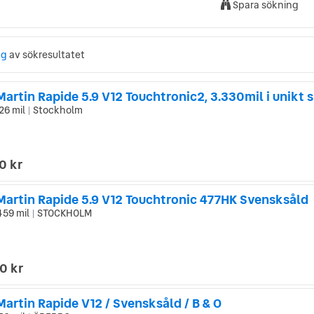
Spara sökning
ng
av sökresultatet
26 mil
Stockholm
|
0 kr
Martin Rapide 5.9 V12 Touchtronic 477HK Svensksåld
459 mil
STOCKHOLM
|
0 kr
artin Rapide V12 / Svensksåld / B & O