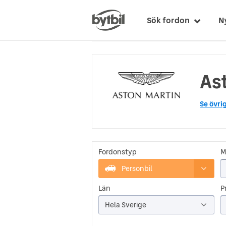
Sök fordon
N
Ast
Se övri
Fordonstyp
M
Personbil
Län
Pr
Hela Sverige