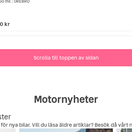
50 mil
ÖREBRO
|
0 kr
Scrolla till toppen av sidan
Motornyheter
ster
för nya bilar. Vill du läsa äldre artiklar? Besök då vårt
n