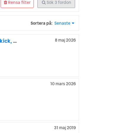
Rensa filter
Sök
3
fordon
Sortera på:
Senaste
Aston Martin Rapide 5.9 V12 Touchtronic2, 3.330mil i unikt skick, Nyservad
8 maj 2026
10 mars 2026
31 maj 2019