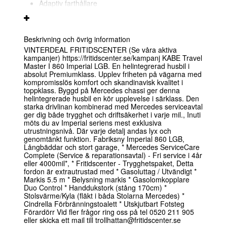
Adaptiv farthållare
MBUX infotaiment
16" Alufälgar
Beskrivning och övrig information
Hartalux premiumdörr
VINTERDEAL FRITIDSCENTER (Se våra aktiva
El-jalusi framruta
kampanjer) https://fritidscenter.se/kampanj KABE Travel
Master I 860 Imperial LGB. En helintegrerad husbil i
Heki 2 taklucka
absolut Premiumklass. Upplev friheten på vägarna med
kompromisslös komfort och skandinavisk kvalitet i
Duschuttag i garage
toppklass. Byggd på Mercedes chassi ger denna
Hydraliska stödben
helintegrerade husbil en kör upplevelse i särklass. Den
starka drivlinan kombinerad med Mercedes serviceavtal
Premium sound system
ger dig både trygghet och driftsäkerhet i varje mil., Inuti
Solpanel och Inverter
möts du av Imperial seriens mest exklusiva
utrustningsnivå. Där varje detalj andas lyx och
Gasolspis och gasolugn
genomtänkt funktion. Fabriksny Imperial 860 LGB,
Långbäddar och stort garage, * Mercedes ServiceCare
Klädsel: Hollywood
Complete (Service & reparationsavtal) - Fri service i 4år
Skinnklädsel
eller 4000mil*, * Fritidscenter - Trygghetspaket, Detta
Elektrisk huvudgärde
fordon är extrautrustad med * Gasoluttag / Utvändigt *
säng
Markis 5.5 m * Belysning markis * Gasolomkopplare
Duo Control * Handdukstork (stång 170cm) *
Elektrisk låsning i
Stolsvärme/Kyla (fläkt i båda Stolarna Mercedes) *
arbetsbänk
Cindrella Förbränningstoalett * Utskjutbart Fotsteg
Förardörr Vid fler frågor ring oss på tel 0520 211 905
Kabe airvent
eller skicka ett mail till trollhattan@fritidscenter.se
Märke chassi: Mercedes