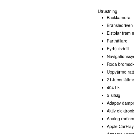
Utrustning
Backkamera
Bränsledriven
Elstolar fram
Farthållare
Fyrhjulsdrift
Navigationssy
Röda bromso
Uppvärmd ratt
21-tums lättme
404 hk
5-sitsig
Adaptiv dämp
Aktiv elektroni
Analog radiom
Apple CarPlay
Armstöd i pre