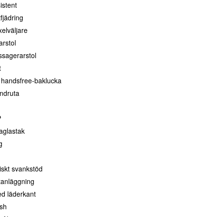
istent
tfjädring
xelväljare
arstol
ssagerarstol
t
handsfree-baklucka
ndruta
P
aglastak
g
iskt svankstöd
tanläggning
d läderkant
ish