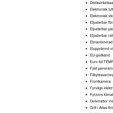
Dödavinkelass
Elektronisk luf
Elektronisk vä
Eljusterbar för
Eljusterbar pa
Eljusterbar rat
Elmanövrerad 
Eluppvärmd vi
EU-godkänd
Euro 6d-TEM
Fast panoram
Filbytesvarnin
Frontkamera
Fyrvägs elektr
Fyrzons klima
Golvmattor me
Grill i Atlas-fin