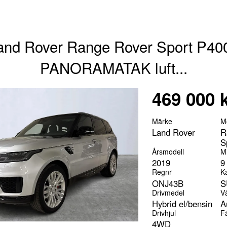
and Rover Range Rover Sport P40
PANORAMATAK luft...
469 000 
Märke
M
Land Rover
R
S
Årsmodell
Mi
2019
9
Regnr
K
ONJ43B
S
Drivmedel
V
Hybrid el/bensin
A
Drivhjul
F
4WD