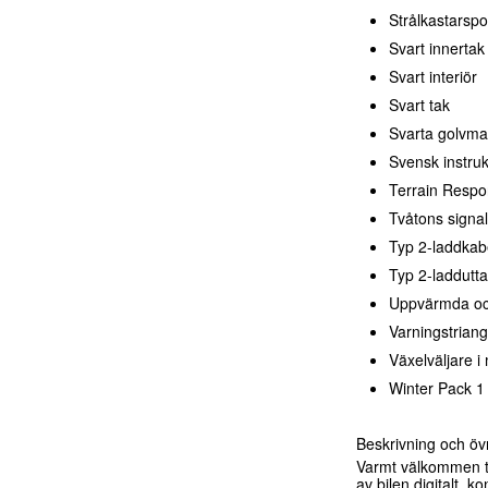
Strålkastarspo
Svart innertak
Svart interiör
Svart tak
Svarta golvma
Svensk instru
Terrain Resp
Tvåtons signa
Typ 2-laddkab
Typ 2-laddutt
Uppvärmda och
Varningstriang
Växelväljare i 
Winter Pack 1
Beskrivning och övr
Varmt välkommen ti
av bilen digitalt, 