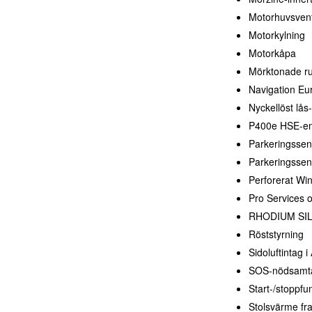
Motorhuvsventil
Motorkylning
Motorkåpa
Mörktonade ru
Navigation Eu
Nyckellöst lås
P400e HSE-e
Parkeringssen
Parkeringssen
Perforerat Win
Pro Services o
RHODIUM SI
Röststyrning
Sidoluftintag i 
SOS-nödsamt
Start-/stoppfu
Stolsvärme fr