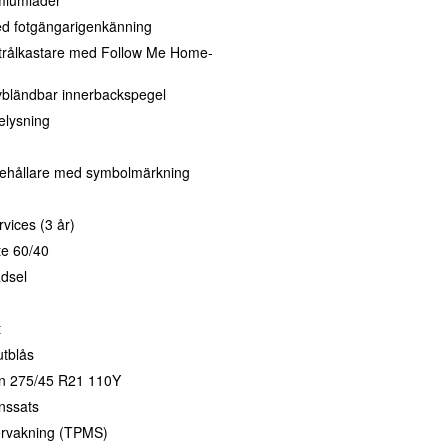
d fotgängarigenkänning
trålkastare med Follow Me Home-
vbländbar innerbackspegel
lysning
ehållare med symbolmärkning
vices (3 år)
te 60/40
ädsel
t
tblås
n 275/45 R21 110Y
nssats
ervakning (TPMS)