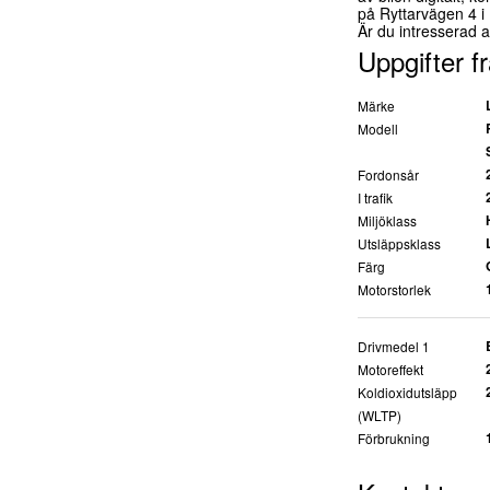
på Ryttarvägen 4 i D
Är du intresserad a
Uppgifter f
Märke
Modell
Fordonsår
I trafik
Miljöklass
Utsläppsklass
Färg
Motorstorlek
Drivmedel 1
Motoreffekt
Koldioxidutsläpp
(WLTP)
Förbrukning