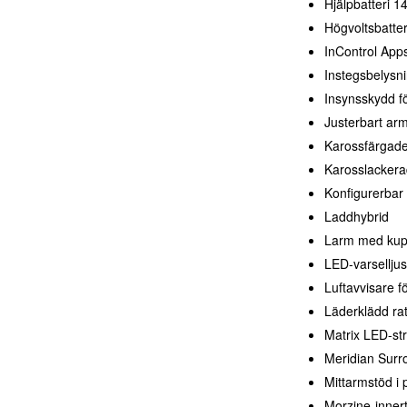
Hjälpbatteri 1
Högvoltsbatte
InControl App
Instegsbelysn
Insynsskydd f
Justerbart arm
Karossfärgade
Karosslackera
Konfigurerbar 
Laddhybrid
Larm med kup
LED-varselljus
Luftavvisare 
Läderklädd rat
Matrix LED-str
Meridian Sur
Mittarmstöd i
Morzine-inner