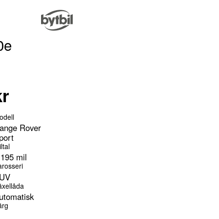
0e
kr
odell
ange Rover
port
ltal
 195 mil
arosseri
UV
äxellåda
utomatisk
ärg