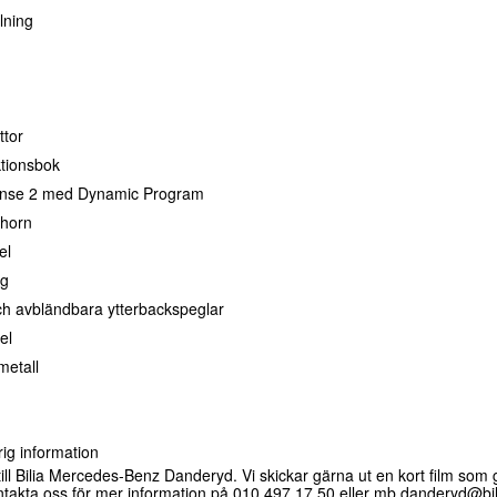
lning
ttor
ktionsbok
onse 2 med Dynamic Program
lhorn
el
ag
 avbländbara ytterbackspeglar
el
metall
ig information
ll Bilia Mercedes-Benz Danderyd. Vi skickar gärna ut en kort film som 
kontakta oss för mer information på 010 497 17 50 eller mb.danderyd@bili