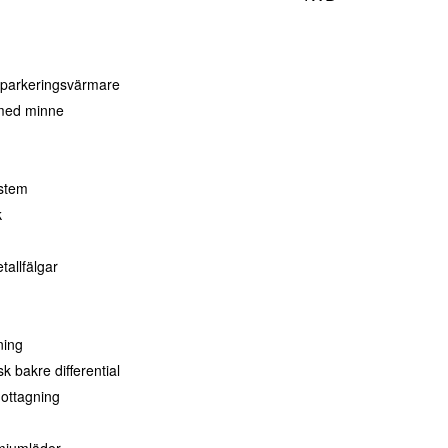
 parkeringsvärmare
 med minne
stem
k
tallfälgar
ning
sk bakre differential
ottagning
miumläder