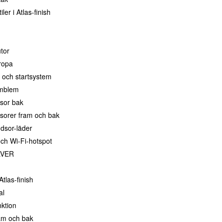
er i Atlas-finish
tor
ropa
- och startsystem
mblem
sor bak
sorer fram och bak
dsor-läder
ch Wi-Fi-hotspot
LVER
Atlas-finish
al
nktion
am och bak