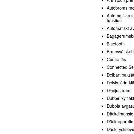
Autobroms me
Automatiska s
funktion
Automatiskt a
Bagagerumsbe
Bluetooth
Bromsvätskeb
Centrallås
Connected Ser
Delbart baksä
Delvis läderkl
Dimljus fram
Dubbel kylfläk
Dubbla avgasu
Däckdimensio
Däckreparatio
Däcktrycksöv