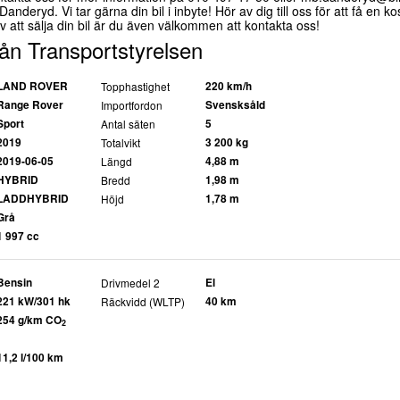
anderyd. Vi tar gärna din bil i inbyte! Hör av dig till oss för att få en ko
v att sälja din bil är du även välkommen att kontakta oss!
rån Transportstyrelsen
LAND ROVER
Topphastighet
220 km/h
Range Rover
Importfordon
Svensksåld
Sport
Antal säten
5
2019
Totalvikt
3 200 kg
2019-06-05
Längd
4,88 m
HYBRID
Bredd
1,98 m
LADDHYBRID
Höjd
1,78 m
Grå
1 997 cc
Bensin
Drivmedel 2
El
221 kW/301 hk
Räckvidd (WLTP)
40 km
254 g/km CO
2
11,2 l/100 km