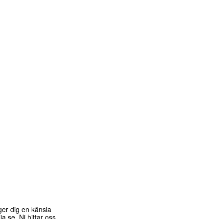
ger dig en känsla
a.se. Ni hittar oss