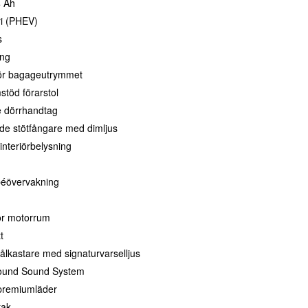
4 Ah
ri (PHEV)
s
ing
ör bagageutrymmet
stöd förarstol
 dörrhandtag
de stötfångare med dimljus
interiörbelysning
éövervakning
för motorrum
t
ålkastare med signaturvarselljus
round Sound System
 premiumläder
tak