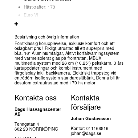
Hästkrafter: 170
Euro VI
2 sovkuddar
2 filtar
Beskrivning och övrig information
bordsduk
Förstklassig körupplevelse, exklusiv komfort och ett
Året runt däck Camper
oslagbart pris ! Rikligt utrustad till ett superpris med
bl.a. 16" Aluminiumfälgar, Aktivt körfältvarningssystem
Multifunktions ratt
med värmeisolerat glas på frontrutan, MBUX
multimedia system med 26 cm (10.25") pekskärm, 3 års
Körljusassistent
kartuppdateringar och kombi instrument med
Sidovindsassistent
färgdisplay inkl. backkamera, Elektriskt trappsteg vid
entrédörr, Isofix system standardsittbänk, Denna bil är
Regnsensor
desutom extrautrustad med 170 hk motor
med digital radio DAB+
Kontakta oss
Entrédörr PREMIUM
Kontakta
Insektsdörr
försäljare
Dags Husvagnscenter
Takfönster förarhytt
AB
Johan Gustavsson
användbar för 1 barnstol
Tenngatan 4
EvoPore HRC-madrass
Kontor: 011168816
602 23 NORRKÖPING
johan@dags.se
Elektrisk golvvärme