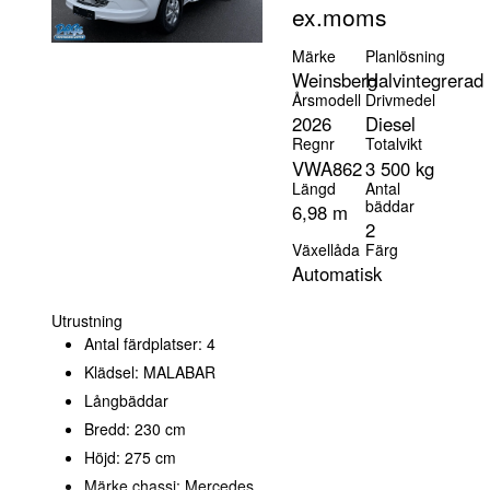
ex.moms
Märke
Planlösning
Weinsberg
Halvintegrerad
Årsmodell
Drivmedel
2026
Diesel
Regnr
Totalvikt
VWA862
3 500 kg
Längd
Antal
bäddar
6,98 m
2
Växellåda
Färg
Automatisk
Utrustning
Antal färdplatser: 4
Klädsel: MALABAR
Långbäddar
Bredd: 230 cm
Höjd: 275 cm
Märke chassi: Mercedes